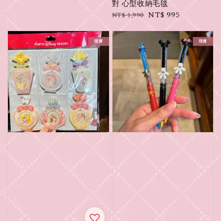
對 心型收納毛毯
Regular
Sale
NT$ 995
NT$ 1,990
price
price
現貨
現貨