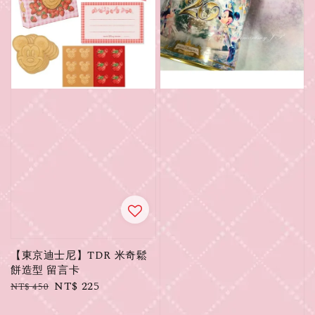
【東京迪士尼】TDR 米奇鬆
餅造型 留言卡
Regular
Sale
NT$ 225
NT$ 450
price
price