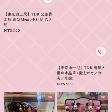
【東京迪士尼】TDR 公主香
水瓶 造型Memo便利貼 六入
組
Regular
NT$ 520
price
【東京迪士尼】TDR 施華洛
世奇水晶筆 (魔法米奇／米
奇／米妮)
Regular
NT$ 990
price
現貨
現貨