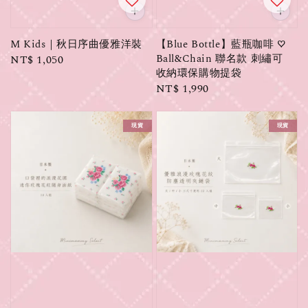
M Kids｜秋日序曲優雅洋裝
【Blue Bottle】藍瓶咖啡 ♡
Ball&Chain 聯名款 刺繡可
Regular
NT$ 1,050
收納環保購物提袋
price
Regular
NT$ 1,990
price
現貨
現貨