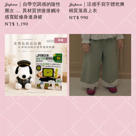
𝒥𝒶𝓅𝒶𝓃｜自帶空調感的隨性
𝒥𝒶𝓅𝒶𝓃｜涼感手寫字體乾爽
層次 𓂃 異材質拼接接觸冷
棉質落肩上衣
感寬鬆修身連身裙
Regular
NT$ 990
Regular
NT$ 1,190
price
price
現貨