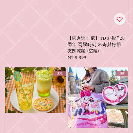
【東京迪士尼】TDS 海洋20
周年 閃耀時刻 米奇與好朋
友餅乾罐 (空罐)
Regular
NT$ 399
price
現貨
現貨