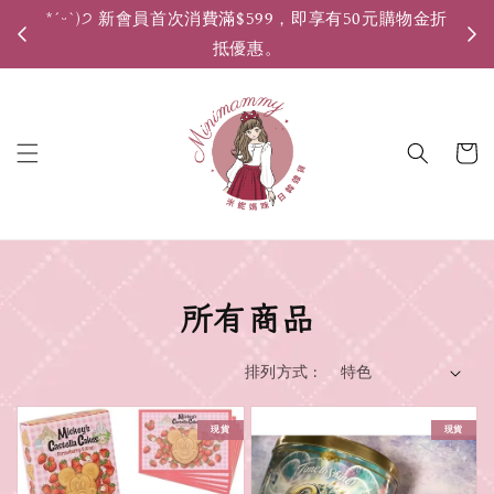
*ˊᵕˋ)੭ 新會員首次消費滿$599，即享有50元購物金折
*ˊ
抵優惠。
所有商品
排列方式 :
現貨
現貨