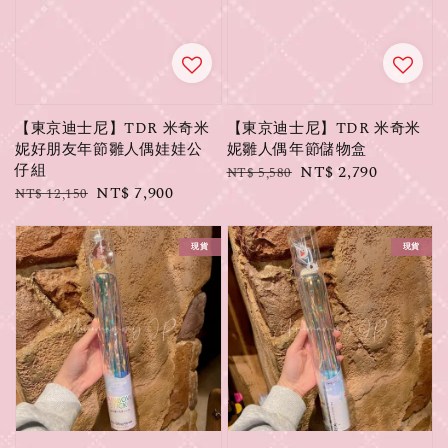
【東京迪士尼】TDR 米奇米
【東京迪士尼】TDR 米奇米
妮好朋友年節雛人偶娃娃公
妮雛人偶年節儲物盒
仔組
Regular
Sale
NT$ 2,790
NT$ 5,580
Regular
Sale
NT$ 7,900
NT$ 12,150
price
price
price
price
現貨
現貨