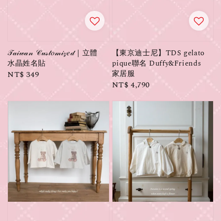
𝒯𝒶𝒾𝓌𝒶𝓃 𝒞𝓊𝓈𝓉𝑜𝓂𝒾𝓏𝑒𝒹｜立體
【東京迪士尼】TDS gelato
水晶姓名貼
pique聯名 Duffy&Friends
家居服
Regular
NT$ 349
Regular
NT$ 4,790
price
price