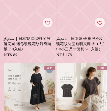
𝒥𝒶𝓅𝒶𝓃｜日本製 口袋裡的浪
𝒥𝒶𝓅𝒶𝓃｜日本製 優雅浪漫玫
漫花園 迷你玫瑰花紋隨身面
瑰花紋防塵透明夾鏈袋（大/
紙 (10入組)
中/小三尺寸便利 20 入組）
Regular
NT$ 89
Regular
NT$ 175
price
price
現貨
現貨