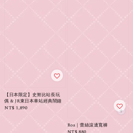
【日本限定】史努比站長玩
偶 & JR東日本車站經典鬧鐘
Regular
NT$ 1,890
price
Roa｜蕾絲滾邊寬褲
Regular
NT$ 880