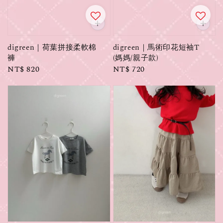
digreen｜荷葉拼接柔軟棉
digreen｜馬術印花短袖T
褲
(媽媽/親子款)
Regular
NT$ 820
Regular
NT$ 720
price
price