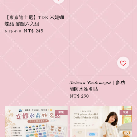
【東京迪士尼】TDR 米妮蝴
蝶結 髮圈六入組
Regular
Sale
NT$ 245
NT$ 490
price
price
𝒯𝒶𝒾𝓌𝒶𝓃 𝒞𝓊𝓈𝓉𝑜𝓂𝒾𝓏𝑒𝒹｜多功
能防水姓名貼
Regular
NT$ 290
price
客製
現貨