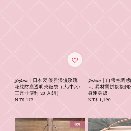
𝒥𝒶𝓅𝒶𝓃｜日本製 優雅浪漫玫瑰
𝒥𝒶𝓅𝒶𝓃｜自帶
花紋防塵透明夾鏈袋（大/中/小
𓂃 異材質拼接接
三尺寸便利 20 入組）
身連身裙
Regular
NT$ 175
Regular
NT$ 1,190
price
price
現貨