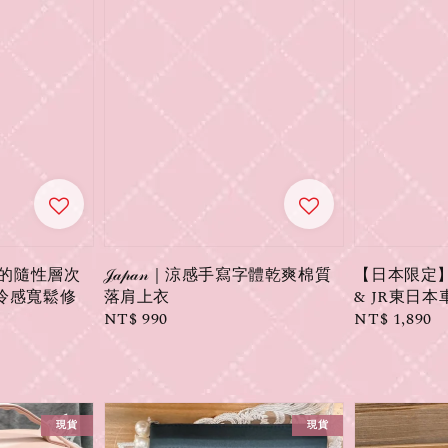
空調感的隨性層次
𝒥𝒶𝓅𝒶𝓃｜涼感手寫字體乾爽棉質
【日本限定
觸冷感寬鬆修
落肩上衣
& JR東日
Regular
NT$ 990
Regular
NT$ 1,890
price
price
現貨
現貨