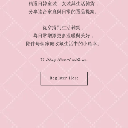
精選日韓童裝、女裝與生活雜貨，
分享適合家庭與日常的選品提案。
從穿搭到生活雜貨，
為日常增添更多溫暖與美好，
陪伴每個家庭收藏生活中的小確幸。
ꔫ 𝒮𝓉𝒶𝓎 𝒮𝓌ℯℯ𝓉 𝓌𝒾𝓉𝒽 𝓊𝓈.
Register Here