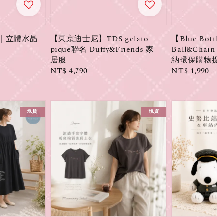
𝒾𝓏𝑒𝒹｜立體水晶
【東京迪士尼】TDS gelato
【Blue Bo
pique聯名 Duffy&Friends 家
Ball&Cha
居服
納環保購物
Regular
NT$ 4,790
Regular
NT$ 1,990
price
price
現貨
現貨