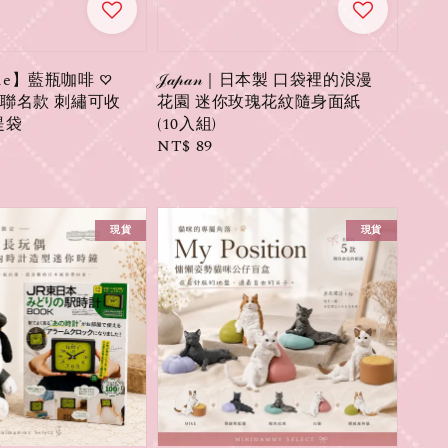
ttle】藍瓶咖啡 ♡
𝒥𝒶𝓅𝒶𝓃｜日本製 口袋裡的浪漫
in 聯名款 刺繡可收
花園 迷你玫瑰花紋隨身面紙
提袋
(10入組)
Regular
NT$ 89
price
現貨
現貨