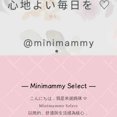
— Minimammy Select —
こんにちは，我是米妮媽咪 ♡
Minimammy Select
以簡約、舒適與生活感為核心，