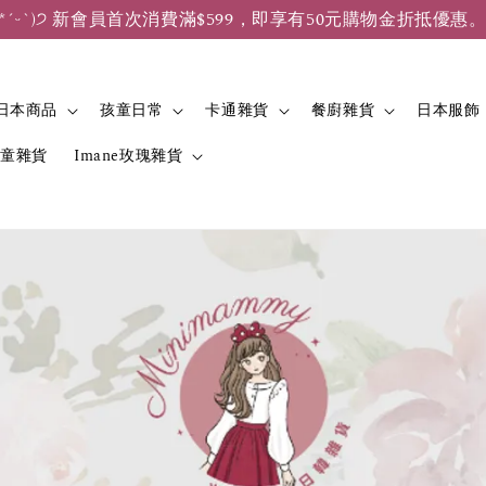
*ˊᵕˋ)੭ 新會員首次消費滿$599，即享有50元購物金折抵優惠
日本商品
孩童日常
卡通雜貨
餐廚雜貨
日本服飾
兒童雜貨
Imane玫瑰雜貨