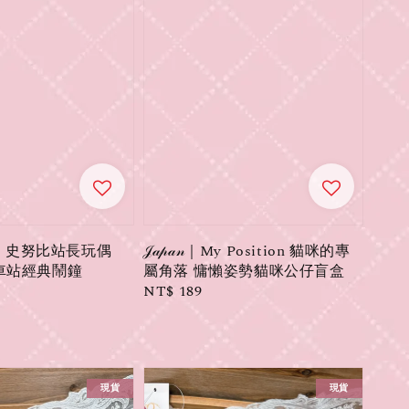
】史努比站長玩偶
𝒥𝒶𝓅𝒶𝓃｜My Position 貓咪的專
本車站經典鬧鐘
屬角落 慵懶姿勢貓咪公仔盲盒
Regular
NT$ 189
price
現貨
現貨