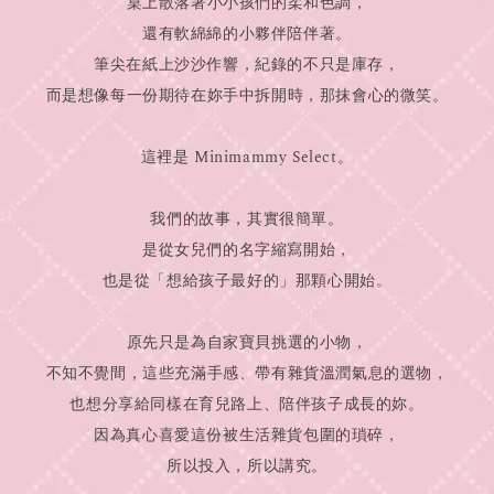
桌上散落著小小孩們的柔和色調，
還有軟綿綿的小夥伴陪伴著。
筆尖在紙上沙沙作響，紀錄的不只是庫存，
而是想像每一份期待在妳手中拆開時，那抹會心的微笑。
這裡是 Minimammy Select。
我們的故事，其實很簡單。
是從女兒們的名字縮寫開始，
也是從「想給孩子最好的」那顆心開始。
原先只是為自家寶貝挑選的小物，
不知不覺間，這些充滿手感、帶有雜貨溫潤氣息的選物，
也想分享給同樣在育兒路上、陪伴孩子成長的妳。
因為真心喜愛這份被生活雜貨包圍的瑣碎，
所以投入，所以講究。