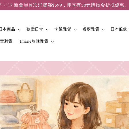
*ˊᵕˋ)੭ 新會員首次消費滿$599，即享有50元購物金折抵優惠
日本商品
孩童日常
卡通雜貨
餐廚雜貨
日本服飾
兒童雜貨
Imane玫瑰雜貨