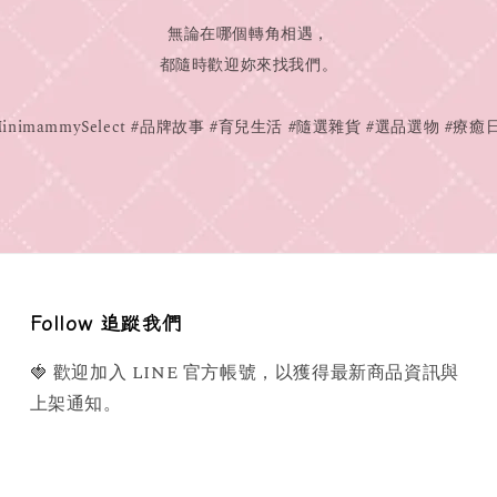
無論在哪個轉角相遇，
都隨時歡迎妳來找我們。
MinimammySelect #品牌故事 #育兒生活 #隨選雜貨 #選品選物 #療癒
Follow 追蹤我們
🍓 歡迎加入 LINE 官方帳號，以獲得最新商品資訊與
上架通知。