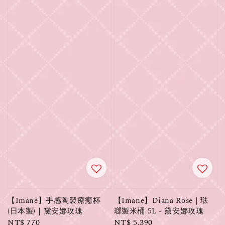
【Imane】手感陶製療癒杯
【Imane】Diana Rose｜琺
(日本製)｜黛安娜玫瑰
瑯製米桶 5L - 黛安娜玫瑰
Regular
NT$ 770
Regular
NT$ 5,390