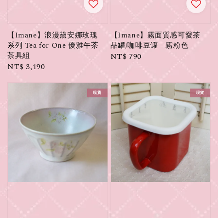
【Imane】浪漫黛安娜玫瑰
【Imane】霧面質感可愛茶
系列 Tea for One 優雅午茶
品罐/咖啡豆罐 - 霧粉色
茶具組
Regular
NT$ 790
Regular
NT$ 3,190
price
price
現貨
現貨