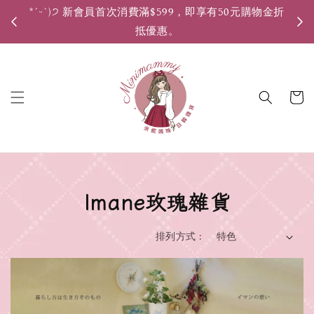
*ˊᵕˋ)੭ 新會員首次消費滿$599，即享有50元購物金折
*ˊ
抵優惠。
Imane玫瑰雜貨
排列方式 :