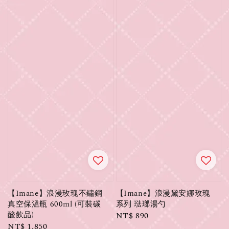
【Imane】浪漫玫瑰不鏽鋼
【Imane】浪漫黛安娜玫瑰
真空保溫瓶 600ml (可裝碳
系列 琺瑯湯勺
酸飲品)
Regular
NT$ 890
Regular
NT$ 1,850
price