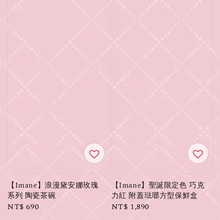
【Imane】浪漫黛安娜玫瑰
【Imane】聖誕限定色 巧克
系列 陶瓷茶碗
力紅 附蓋琺瑯方型保鮮盒
Regular
NT$ 690
Regular
NT$ 1,890
price
price