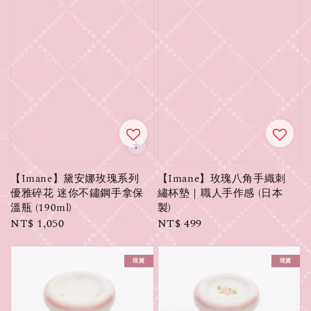
【Imane】黛安娜玫瑰系列
【Imane】玫瑰八角手織刺
優雅碎花 迷你不鏽鋼手拿保
繡杯墊｜職人手作感 (日本
溫瓶 (190ml)
製)
Regular
NT$ 1,050
Regular
NT$ 499
price
price
現貨
現貨