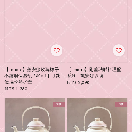
【Imane】黛安娜玫瑰橡子
【Imane】附蓋琺瑯料理盤
不鏽鋼保溫瓶 280ml｜可愛
系列 - 黛安娜玫瑰
便攜冷熱水壺
Regular
NT$ 2,090
Regular
NT$ 1,280
price
price
現貨
現貨