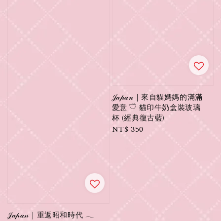
𝒥𝒶𝓅𝒶𝓃｜來自貓媽媽的滿滿
愛意 𓎩 貓印牛奶盒裝玻璃
杯 (經典復古藍)
Regular
NT$ 350
price
𝒥𝒶𝓅𝒶𝓃｜重返昭和時代 𓂃