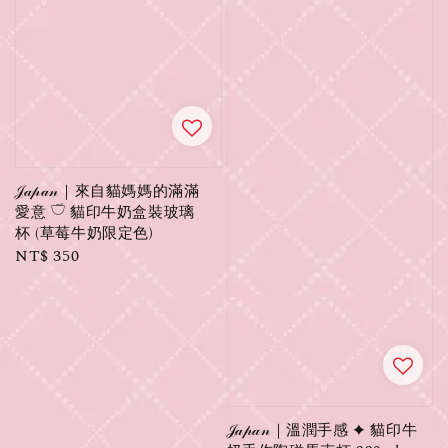
𝒥𝒶𝓅𝒶𝓃｜來自貓媽媽的滿滿
愛意 𓎩 貓印牛奶盒裝玻璃
杯 (草莓牛奶限定色)
Regular
NT$ 350
price
𝒥𝒶𝓅𝒶𝓃｜溫潤手感 ✦ 貓印牛