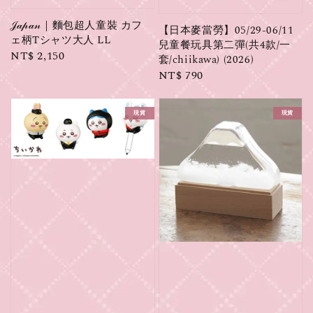
𝒥𝒶𝓅𝒶𝓃｜麵包超人童裝 カフ
【日本麥當勞】05/29-06/11
ェ柄Tシャツ大人 LL
兒童餐玩具第二彈(共4款/一
Regular
NT$ 2,150
套/chiikawa) (2026)
price
Regular
NT$ 790
price
現貨
現貨