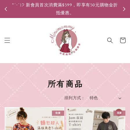
*ˊᵕˋ)੭ 新會員首次消費滿$599，即享有50元購物金折
*ˊ
抵優惠。
所有商品
排列方式 :
現貨
現貨