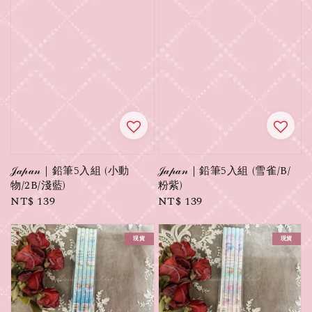
𝒥𝒶𝓅𝒶𝓃｜鉛筆5入組 (小動
𝒥𝒶𝓅𝒶𝓃｜鉛筆5入組 (雪雀/B/
物/2B/淺藍)
粉紫)
Regular
NT$ 139
Regular
NT$ 139
price
price
現貨
現貨