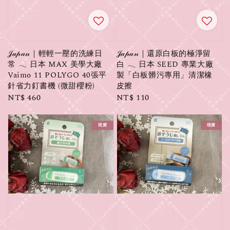
𝒥𝒶𝓅𝒶𝓃｜輕輕一壓的洗練日
𝒥𝒶𝓅𝒶𝓃｜還原白板的極淨留
常 𓂃 日本 MAX 美學大廠
白 𓂃 日本 SEED 專業大廠
Vaimo 11 POLYGO 40張平
製「白板髒污專用」清潔橡
針省力釘書機 (微甜櫻粉)
皮擦
Regular
NT$ 460
Regular
NT$ 110
price
price
現貨
現貨