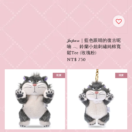
𝒥𝒶𝓅𝒶𝓃｜藍色眼睛的復古呢
喃 𓂃 鈴蘭小姐刺繡純棉寬
鬆Tee (玫瑰粉)
Regular
NT$ 750
price
現貨
現貨