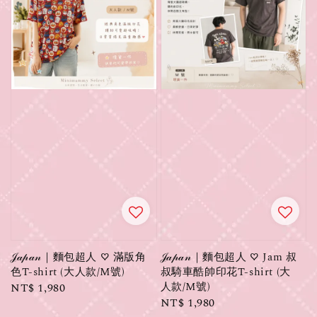
𝒥𝒶𝓅𝒶𝓃｜麵包超人 ♡ 滿版角
𝒥𝒶𝓅𝒶𝓃｜麵包超人 ♡ Jam 叔
色T-shirt (大人款/M號)
叔騎車酷帥印花T-shirt (大
人款/M號)
Regular
NT$ 1,980
Regular
NT$ 1,980
price