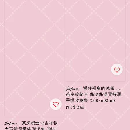
𝒥𝒶𝓅𝒶𝓃｜留住初夏的冰鎮 𓂃
茶室鈴蘭堂 保冷保溫寶特瓶
手提收納袋 (500~600ml)
Regular
NT$ 340
price
𝒥𝒶𝓅𝒶𝓃｜茶虎威士忌吉祥物
大容量便當袋環保包 (附扣