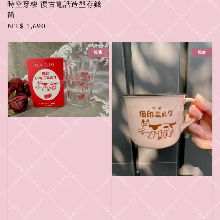
時空穿梭 復古電話造型存錢
筒
Regular
NT$ 1,690
price
現貨
現貨