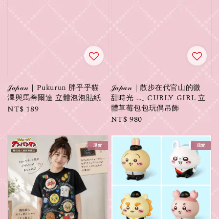
𝒥𝒶𝓅𝒶𝓃｜Pukurun 胖乎乎貓
𝒥𝒶𝓅𝒶𝓃｜散步在代官山的微
澤與馬蒂爾達 立體泡泡貼紙
甜時光 𓂃 CURLY GIRL 立
體草莓包包玩偶吊飾
Regular
NT$ 189
Regular
NT$ 980
price
price
現貨
現貨