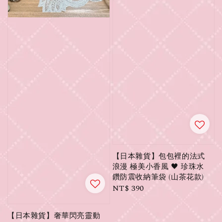
【日本雜貨】包包裡的法式
浪漫 極美小香風 🖤 珍珠水
鑽防震收納筆袋 (山茶花款)
Regular
NT$ 390
price
【日本雜貨】奢華閃亮靈動