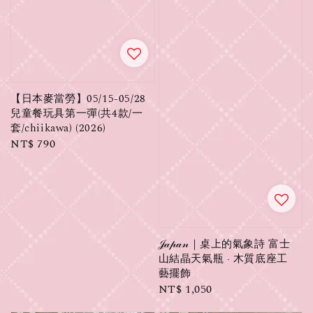
【日本麥當勞】05/15-05/28
兒童餐玩具第一彈(共4款/一
套/chiikawa) (2026)
Regular
NT$ 790
price
𝒥𝒶𝓅𝒶𝓃｜桌上的氣象詩 富士
山結晶天氣瓶 ‧ 木質底座工
藝擺飾
Regular
NT$ 1,050
price