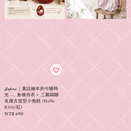
𝒥𝒶𝓅𝒶𝓃｜童話繪本的午睡時
光 𓂃 倉橋伶衣 × 三麗鷗聯
名復古造型小抱枕 (Hello
Kitty/紅)
Regular
NT$ 690
price