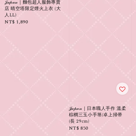
𝒥𝒶𝓅𝒶𝓃｜麵包超人服飾專賣
店 晴空塔限定煙火上衣 (大
人LL)
Regular
NT$ 1,890
price
𝒥𝒶𝓅𝒶𝓃｜日本職人手作 溫柔
棕櫚三玉小手箒/卓上掃帚
(長 29cm)
Regular
NT$ 850
price