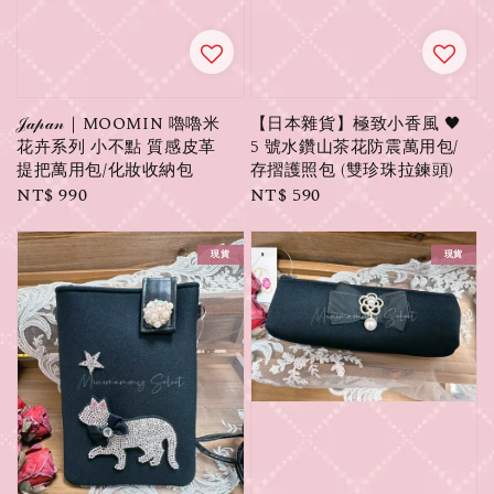
𝒥𝒶𝓅𝒶𝓃｜MOOMIN 嚕嚕米
【日本雜貨】極致小香風 🖤
花卉系列 小不點 質感皮革
5 號水鑽山茶花防震萬用包/
提把萬用包/化妝收納包
存摺護照包 (雙珍珠拉鍊頭)
Regular
NT$ 990
Regular
NT$ 590
price
price
現貨
現貨