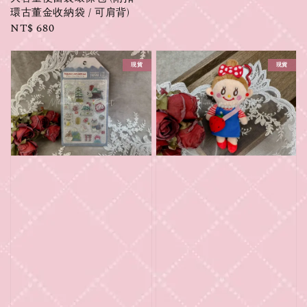
環古董金收納袋 / 可肩背)
Regular
NT$ 680
price
現貨
現貨