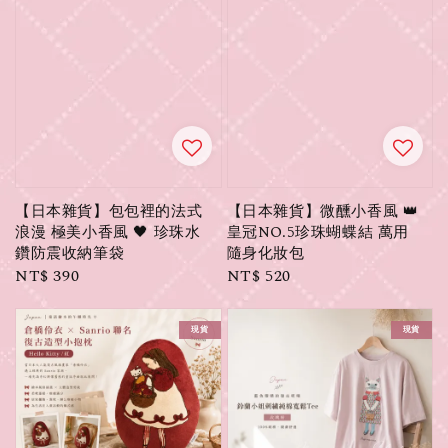
【日本雜貨】包包裡的法式
【日本雜貨】微醺小香風 👑
浪漫 極美小香風 🖤 珍珠水
皇冠NO.5珍珠蝴蝶結 萬用
鑽防震收納筆袋
隨身化妝包
Regular
NT$ 390
Regular
NT$ 520
price
price
現貨
現貨