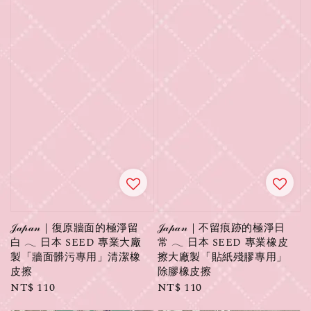
𝒥𝒶𝓅𝒶𝓃｜復原牆面的極淨留
𝒥𝒶𝓅𝒶𝓃｜不留痕跡的極淨日
白 𓂃 日本 SEED 專業大廠
常 𓂃 日本 SEED 專業橡皮
製「牆面髒污專用」清潔橡
擦大廠製「貼紙殘膠專用」
皮擦
除膠橡皮擦
Regular
NT$ 110
Regular
NT$ 110
price
price