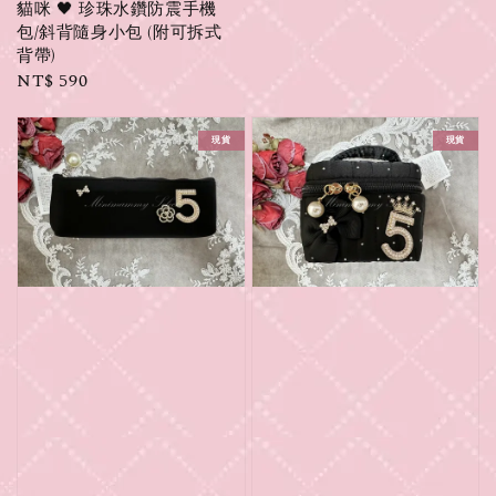
貓咪 🖤 珍珠水鑽防震手機
包/斜背隨身小包 (附可拆式
背帶)
Regular
NT$ 590
price
現貨
現貨