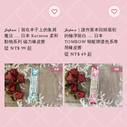
𝒥𝒶𝓅𝒶𝓃｜留在本子上的集屑
𝒥𝒶𝓅𝒶𝓃｜讓作業本回歸最初
魔法 𓂃 日本 Kutsuwa 柔和
的極淨留白 𓂃 日本
動物系列 磁力橡皮擦
TOMBOW 蜻蜓牌濃色系專
用橡皮擦
Regular
從
NT$ 99
起
Regular
從
NT$ 49
起
price
price
現貨
現貨