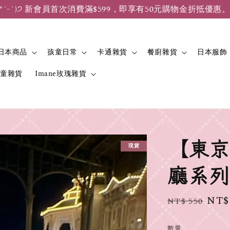
*ˊᵕˋ)੭ 新會員首次消費滿$599，即享有50元購物金折抵優惠
日本商品
孩童日常
卡通雜貨
餐廚雜貨
日本服飾
兒童雜貨
Imane玫瑰雜貨
【東京
現貨
廳系列
Regular
Sale
NT$
NT$ 550
price
pric
數量