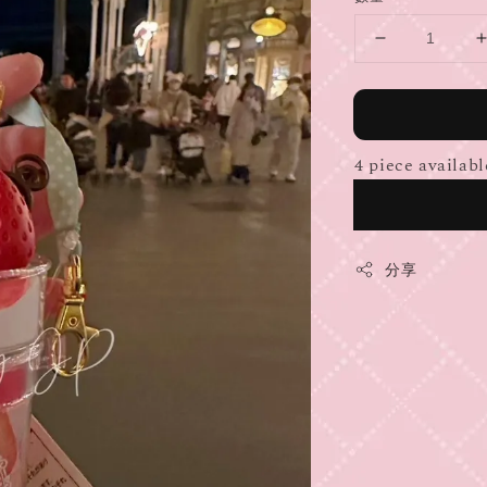
4 piece availabl
分享