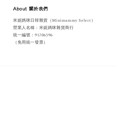
About 關於我們
米妮媽咪日韓雜貨（Minimammy Select）
營業人名稱：米妮媽咪雜貨商行
統一編號：91706596
（免用統一發票）