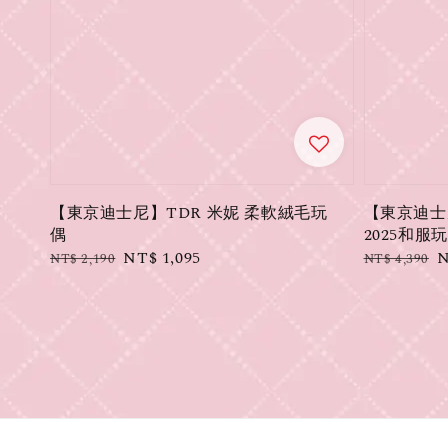
【東京迪士尼】TDR 米妮 柔軟絨毛玩
【東京迪士尼】
偶
2025和服
Regular
Sale
NT$ 1,095
Regular
S
N
NT$ 2,190
NT$ 4,390
price
price
price
p