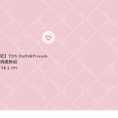
TDS Duffy&Friends
玩偶擺飾組
ale
T$ 2,195
rice