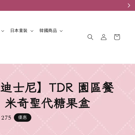
。
日本童裝
韓國商品
迪士尼】TDR 園區餐
 米奇聖代糖果盒
 275
優惠
e