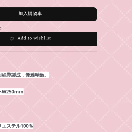
加入購物車
e
Add to wishlist
用絲帶製成，優雅精緻。
×W250mm
％
エステル100％