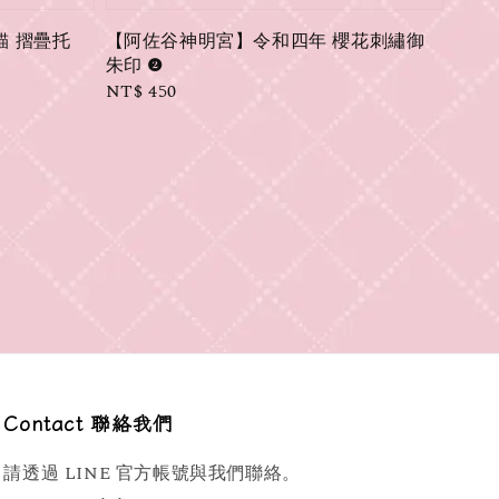
達洋貓 摺疊托
【阿佐谷神明宮】令和四年 櫻花刺繡御
朱印 ➋
Regular
NT$ 450
price
Contact 聯絡我們
請透過 LINE 官方帳號與我們聯絡。