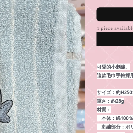
1 piece availabl
可愛的小刺繡。
這款毛巾手帕採
サイズ：約H250
重さ：約28g
材質：
本体：綿100
刺繍部分：ポリ