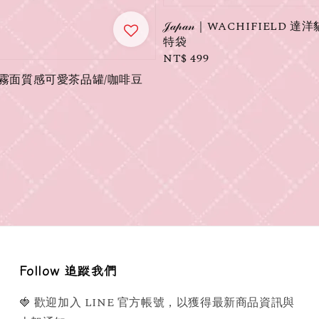
𝒥𝒶𝓅𝒶𝓃｜WACHIFIELD 
特袋
Regular
NT$ 499
price
e】霧面質感可愛茶品罐/咖啡豆
Follow 追蹤我們
🍓 歡迎加入 LINE 官方帳號，以獲得最新商品資訊與