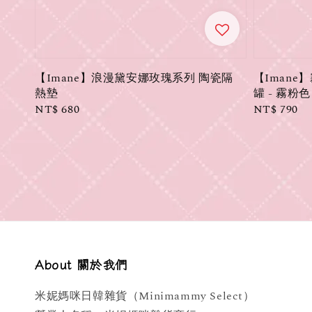
【Imane】浪漫黛安娜玫瑰系列 陶瓷隔
【Iman
熱墊
罐 - 霧粉色
Regular
NT$ 680
Regular
NT$ 790
price
price
About 關於我們
米妮媽咪日韓雜貨（Minimammy Select）