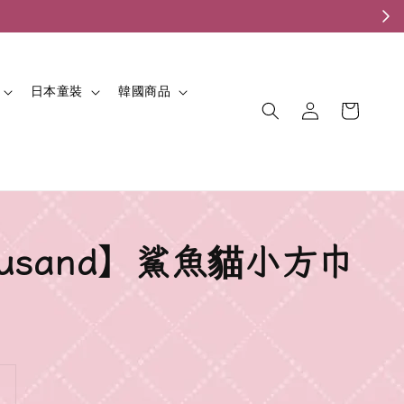
。
日本童裝
韓國商品
fusand】鯊魚貓小方巾