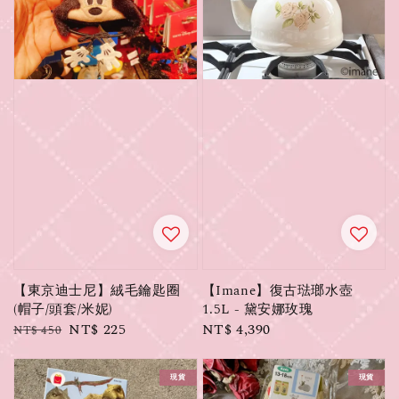
【東京迪士尼】絨毛鑰匙圈
【Imane】復古琺瑯水壺
(帽子/頭套/米妮)
1.5L - 黛安娜玫瑰
Regular
Sale
NT$ 225
Regular
NT$ 4,390
NT$ 450
price
price
price
現貨
現貨