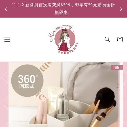
*ˊᵕˋ)੭ 新會員首次消費滿$599，即享有50元購物金折
*ˊ
抵優惠。
現貨