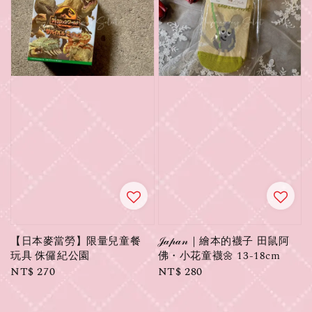
【日本麥當勞】限量兒童餐
𝒥𝒶𝓅𝒶𝓃｜繪本的襪子 田鼠阿
玩具 侏儸紀公園
佛・小花童襪🌼 13-18cm
Regular
NT$ 270
Regular
NT$ 280
price
price