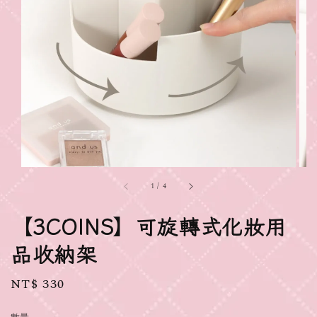
1
/
4
【3COINS】可旋轉式化妝用
品收納架
Regular
NT$ 330
price