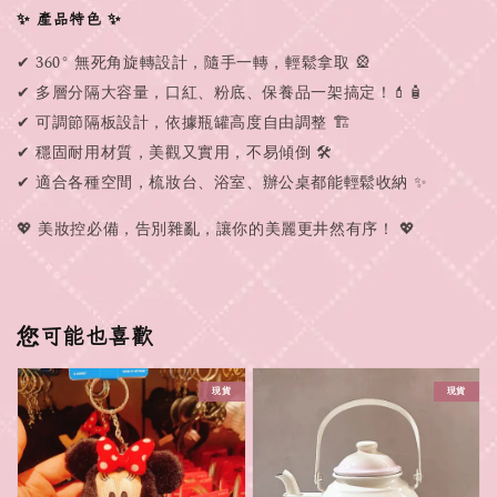
✨ 產品特色 ✨
✔ 360° 無死角旋轉設計，隨手一轉，輕鬆拿取 🎡
✔ 多層分隔大容量，口紅、粉底、保養品一架搞定！💄🧴
✔ 可調節隔板設計，依據瓶罐高度自由調整 🏗️
✔ 穩固耐用材質，美觀又實用，不易傾倒 🛠️
✔ 適合各種空間，梳妝台、浴室、辦公桌都能輕鬆收納 ✨
💖 美妝控必備，告別雜亂，讓你的美麗更井然有序！ 💖
您可能也喜歡
現貨
現貨