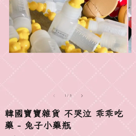
1
/
3
韓國寶寶雜貨 不哭泣 乖乖吃
藥 - 兔子小藥瓶