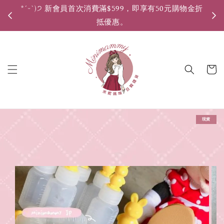
*ˊᵕˋ)੭ 新會員首次消費滿$599，即享有50元購物金折
*ˊ
抵優惠。
現貨