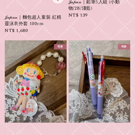
𝒥𝒶𝓅𝒶𝓃｜鉛筆5入組 (小動
物/2B/淺藍)
Regular
NT$ 139
𝒥𝒶𝓅𝒶𝓃｜麵包超人童裝 紅精
price
靈泳衣外套 100cm
Regular
NT$ 1,680
price
現貨
現貨