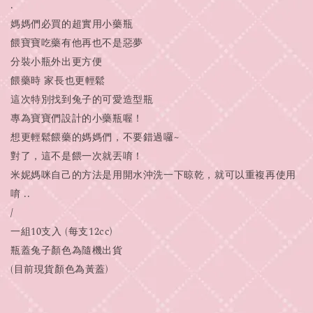
.
媽媽們必買的超實用小藥瓶
餵寶寶吃藥有他再也不是惡夢
分裝小瓶外出更方便
餵藥時 家長也更輕鬆
這次特別找到兔子的可愛造型瓶
專為寶寶們設計的小藥瓶喔！
想更輕鬆餵藥的媽媽們，不要錯過囉~
對了，這不是餵一次就丟唷！
米妮媽咪自己的方法是用開水沖洗一下晾乾，就可以重複再使用
唷 ..
/
一組10支入 (每支12cc)
瓶蓋兔子顏色為隨機出貨
(目前現貨顏色為黃蓋)