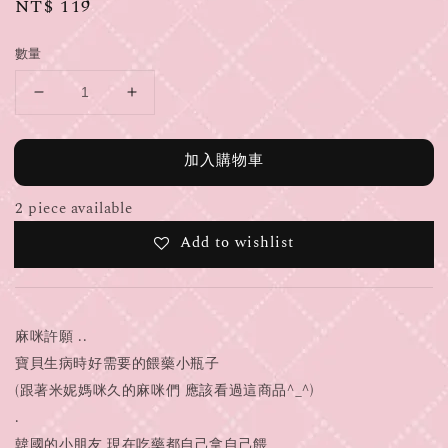
Regular
NT$ 119
price
數量
加入購物車
2 piece available
Add to wishlist
麻咪許願 ..
寶貝生病時好需要的餵藥小瓶子
(跟著米妮媽咪久的麻咪們 應該看過這商品^_^)
.
韓國的小朋友 現在吃藥都自己拿自己餵