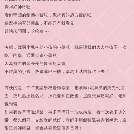
覺得好神奇喔 ...
看到韓國的餵藥小藥瓶，覺得真的超方便的啦！
這麼棒的育兒商品，不能只有我看見
趕快來開團，哈哈哈 ~~
.
沒錯，韓國小兒科給小孩的小藥瓶，就是讓我們大人把孩子一次
吃下的藥，通通倒進小藥瓶
因為前面的頭長長的像個短吸管
不吃藥的小孩，放進嘴巴一擠，藥馬上咕嚕就吃下去了
.
方便的是，中午要請學校老師餵藥，把咳嗽+流鼻涕的藥先倒進
去，藥瓶貼上姓名貼，拜託老師在飯後，提醒寶貝吃就好，老師
也輕鬆~
如果有要準備退燒藥，再多準備好一瓶或兩瓶，看一次要多少的
量，都先倒好，交給老師就好，老師不用餵藥還要弄老半天，通
常讓老師輕鬆，就會越喜歡這個家長呀！