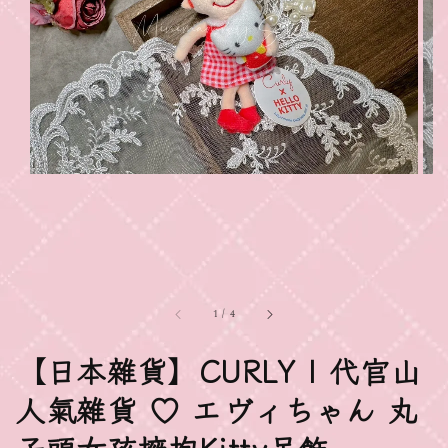
1
/
4
【日本雜貨】CURLY | 代官山
人氣雜貨 ♡ エヴィちゃん 丸