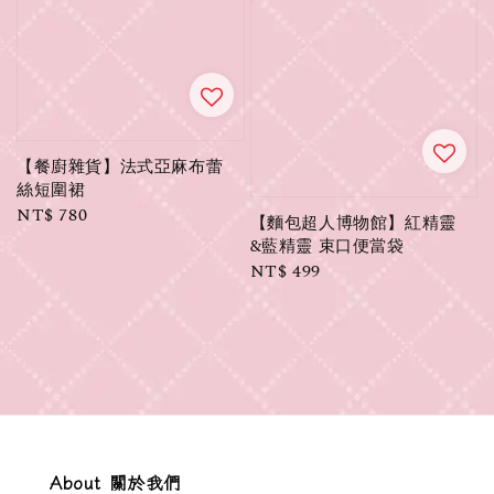
【餐廚雜貨】法式亞麻布蕾
絲短圍裙
Regular
NT$ 780
【麵包超人博物館】紅精靈
price
&藍精靈 束口便當袋
Regular
NT$ 499
price
About 關於我們