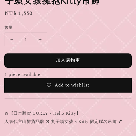
子頭女孩擁抱Kitty吊飾
Regular
NT$ 1,550
price
數量
加入購物車
1 piece available
Add to wishlist
🎀【日本雜貨 CURLY × Hello Kitty】
人氣代官山雜貨品牌 ✖︎ 丸子頭女孩 × Kitty 限定聯名吊飾 💕