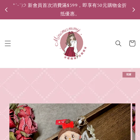
*ˊᵕˋ)੭ 新會員首次消費滿$599，即享有50元購物金折
*ˊ
抵優惠。
現貨