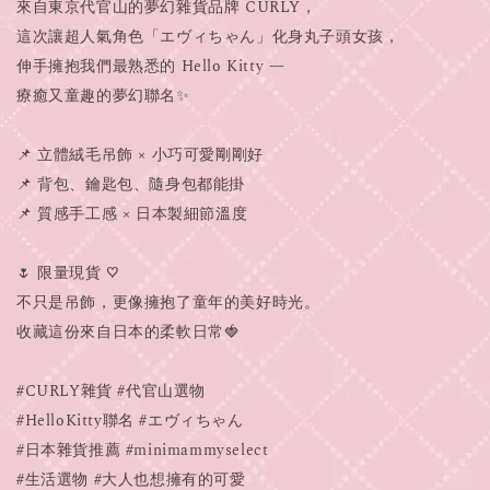
來自東京代官山的夢幻雜貨品牌 CURLY，
這次讓超人氣角色「エヴィちゃん」化身丸子頭女孩，
伸手擁抱我們最熟悉的 Hello Kitty —
療癒又童趣的夢幻聯名✨
📌 立體絨毛吊飾 × 小巧可愛剛剛好
📌 背包、鑰匙包、隨身包都能掛
📌 質感手工感 × 日本製細節溫度
🌷 限量現貨 ♡
不只是吊飾，更像擁抱了童年的美好時光。
收藏這份來自日本的柔軟日常🍓
#CURLY雜貨 #代官山選物
#HelloKitty聯名 #エヴィちゃん
#日本雜貨推薦 #minimammyselect
#生活選物 #大人也想擁有的可愛