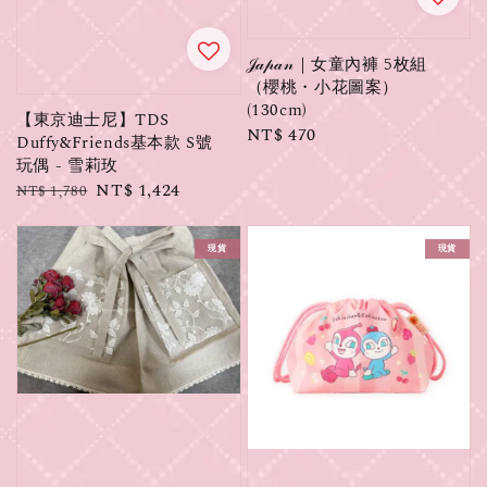
𝒥𝒶𝓅𝒶𝓃｜女童內褲 5枚組
（櫻桃・小花圖案）
(130cm)
【東京迪士尼】TDS
Regular
NT$ 470
Duffy&Friends基本款 S號
price
玩偶 - 雪莉玫
Regular
Sale
NT$ 1,424
NT$ 1,780
price
price
現貨
現貨