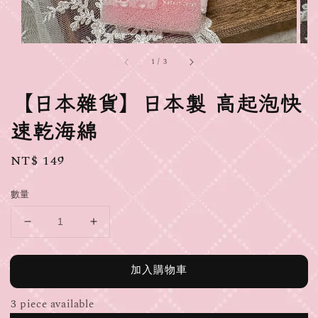
1
/
3
【日本雜貨】日本製 高起泡快
速乾海綿
Regular
NT$ 149
price
數量
加入購物車
3 piece available