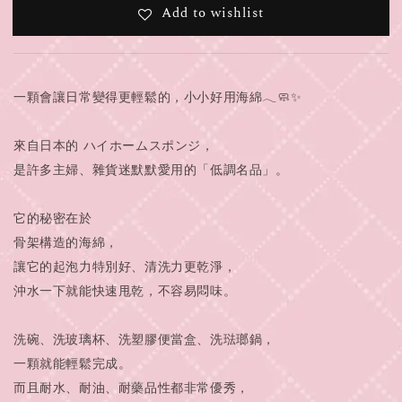
Add to wishlist
一顆會讓日常變得更輕鬆的，小小好用海綿𓂃🧼✨
來自日本的 ハイホームスポンジ，
是許多主婦、雜貨迷默默愛用的「低調名品」。
它的秘密在於
骨架構造的海綿，
讓它的起泡力特別好、清洗力更乾淨，
沖水一下就能快速甩乾，不容易悶味。
洗碗、洗玻璃杯、洗塑膠便當盒、洗琺瑯鍋，
一顆就能輕鬆完成。
而且耐水、耐油、耐藥品性都非常優秀，