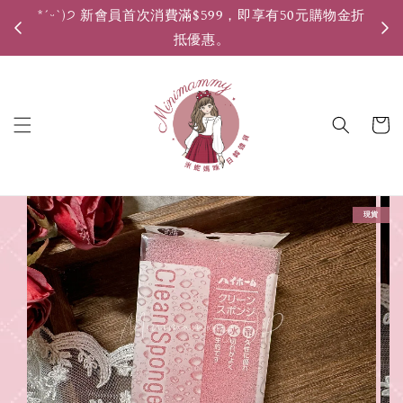
*ˊᵕˋ)੭ 新會員首次消費滿$599，即享有50元購物金折
*ˊ
抵優惠。
現貨