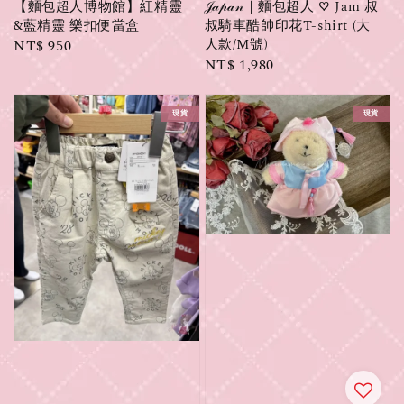
【麵包超人博物館】紅精靈
𝒥𝒶𝓅𝒶𝓃｜麵包超人 ♡ Jam 叔
&藍精靈 樂扣便當盒
叔騎車酷帥印花T-shirt (大
人款/M號)
Regular
NT$ 950
Regular
NT$ 1,980
price
price
現貨
現貨