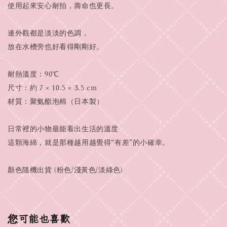
使用起來安心耐拍，壽命也更長。
連外觀都是淡淡的色調，
放在水槽旁也好看得剛剛好。
耐熱溫度：90℃
尺寸：約 7 × 10.5 × 3.5 cm
材質：聚氨酯泡棉（日本製）
日常裡的小物最能看出生活的溫度
這顆海綿，就是那種越用越覺得“有差”的小確幸。
顏色隨機出貨 (粉色/淺黃色/淡綠色)
您可能也喜歡