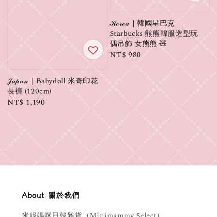
𝒦ℴ𝓇ℯ𝒶｜韓國星巴克
Starbucks 熊熊韓服造型玩
偶吊飾 女熊熊 🧸
Regular
NT$ 980
price
𝒥𝒶𝓅𝒶𝓃｜Babydoll 米奇印花
長褲 (120cm)
Regular
NT$ 1,190
price
About 關於我們
米妮媽咪日韓雜貨（Minimammy Select）