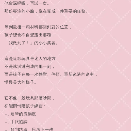
他會深呼吸，再試一次。
那份專注的小臉，像在完成一件重要的任務。
等到最後一顆材料都回到對的位置，
孩子總會不自覺露出那種
「我做到了！」的小小笑容。
這是這款玩具最迷人的地方
不是冰淇淋完成的那一刻，
而是孩子在每一次轉彎、停頓、重新來過的途中，
慢慢長大的樣子。
它不像一般玩具那麼吵鬧，
卻能悄悄陪孩子練習：
𓂃 運筆的流暢度
𓂃 手眼協調
𓂃 預判路線、思考下一步