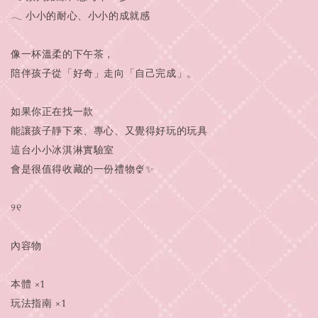
𓂃 小小的耐心、小小的成就感
像一杯溫柔的下午茶，
陪伴孩子從「好奇」走向「自己完成」。
如果你正在找一款
能讓孩子靜下來、專心、又覺得好玩的玩具
這台小小冰淇淋實驗室
會是很值得收藏的一份禮物🍨✨
୨୧
內容物
本體 ×1
玩法指南 ×1