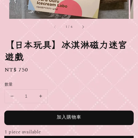
1
/
6
【日本玩具】冰淇淋磁力迷宮
遊戲
Regular
NT$ 750
price
數量
加入購物車
1 piece available