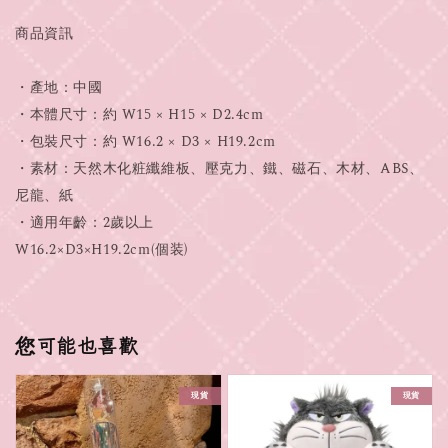
商品資訊
・產地：中國
・本體尺寸：約 W15 × H15 × D2.4cm
・包裝尺寸：約 W16.2 × D3 × H19.2cm
・素材：天然木化粧纖維板、壓克力、鐵、磁石、木材、ABS、
尼龍、紙
・適用年齡：2歲以上
W16.2×D3×H19.2cm(個装)
您可能也喜歡
現貨
現貨