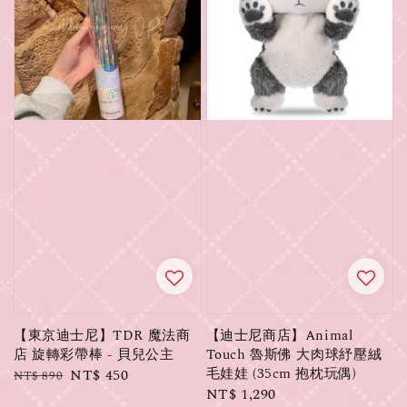
【東京迪士尼】TDR 魔法商
【迪士尼商店】Animal
店 旋轉彩帶棒 - 貝兒公主
Touch 魯斯佛 大肉球紓壓絨
毛娃娃 (35cm 抱枕玩偶)
Regular
Sale
NT$ 450
NT$ 890
Regular
NT$ 1,290
price
price