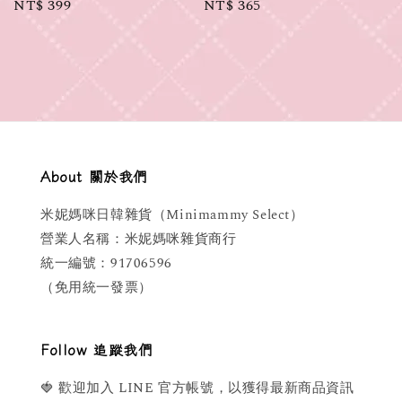
Regular
NT$ 399
Regular
NT$ 365
price
price
About 關於我們
米妮媽咪日韓雜貨（Minimammy Select）
營業人名稱：米妮媽咪雜貨商行
統一編號：91706596
（免用統一發票）
Follow 追蹤我們
🍓 歡迎加入 LINE 官方帳號，以獲得最新商品資訊