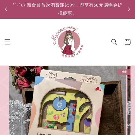
*ˊᵕˋ)੭ 新會員首次消費滿$599，即享有50元購物金折
*ˊ
抵優惠。
現貨