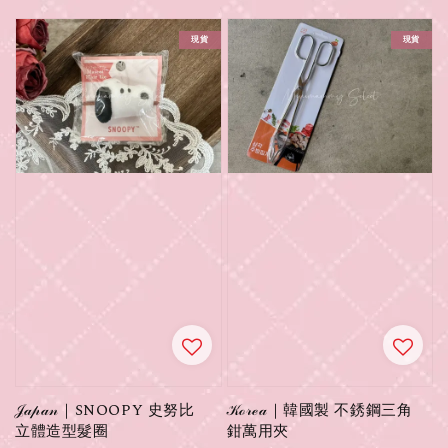
price
現貨
現貨
𝒥𝒶𝓅𝒶𝓃｜SNOOPY 史努比
𝒦ℴ𝓇ℯ𝒶｜韓國製 不銹鋼三角
立體造型髮圈
鉗萬用夾