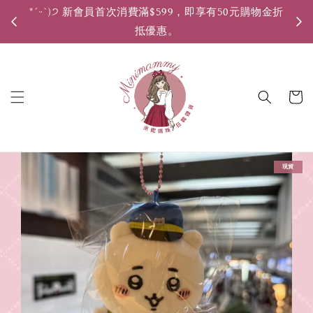
*ˊᵕˋ)੭ 新會員首次消費滿$599，即享有50元購物金折
*ˊ
抵優惠。
現貨