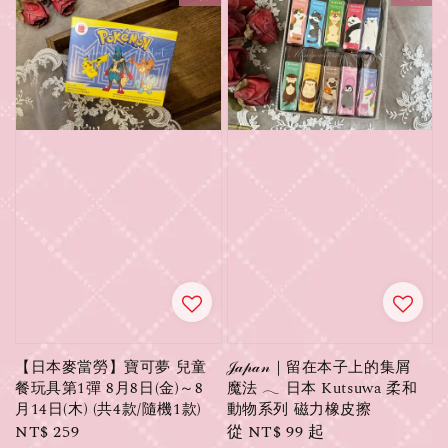
【日本麥當勞】寶可夢 兒童
𝒥𝒶𝓅𝒶𝓃｜留在本子上的集屑
餐玩具第1彈 8月8日(金)～8
魔法 𓂃 日本 Kutsuwa 柔和
月14日(木) (共4款/隨機1款)
動物系列 磁力橡皮擦
Regular
NT$ 259
Regular
從
NT$ 99
起