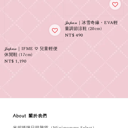
𝒥𝒶𝓅𝒶𝓃｜冰雪奇緣・EVA輕
量調節涼鞋 (20cm)
Regular
NT$ 490
price
𝒥𝒶𝓅𝒶𝓃｜IFME ♡ 兒童輕便
休閒鞋 (17cm)
Regular
NT$ 1,190
price
About 關於我們
米妮媽咪日韓雜貨（Minimammy Select）