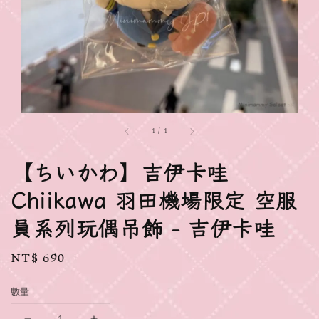
1
/
1
【ちいかわ】吉伊卡哇
Chiikawa 羽田機場限定 空服
員系列玩偶吊飾 - 吉伊卡哇
Regular
NT$ 690
price
數量