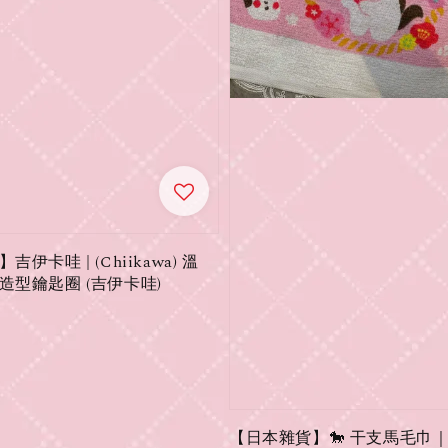
伊卡哇 | (Chiikawa) 溫
造型鑰匙圈 (吉伊卡哇)
【日本雜貨】🐎 干支馬毛巾