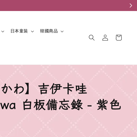
。
日本童裝
韓國商品
かわ】吉伊卡哇
kawa 白板備忘錄 - 紫色