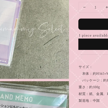
1 piece availabl
サイズ：
本体：約H165×W
パッケージ：約H18
重さ：約100g
材質：紙、金属、P
製造地：中国