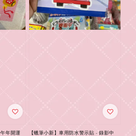
｜午年開運
【蠟筆小新】車用防水警示貼 - 錄影中