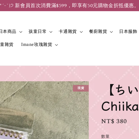
*ˊᵕˋ)੭ 新會員首次消費滿$599，即享有50元購物金折抵優惠
日本商品
孩童日常
卡通雜貨
餐廚雜貨
日本服飾
兒童雜貨
Imane玫瑰雜貨
【ちい
現貨
Chii
Regular
NT$ 380
price
數量