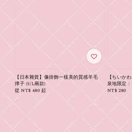
【日本雜貨】像掛飾一樣美的質感羊毛
【ちいかわ】吉
撢子 (S/L兩款)
泉地限定：
Regular
從
NT$ 480
起
Regular
NT$ 280
price
price