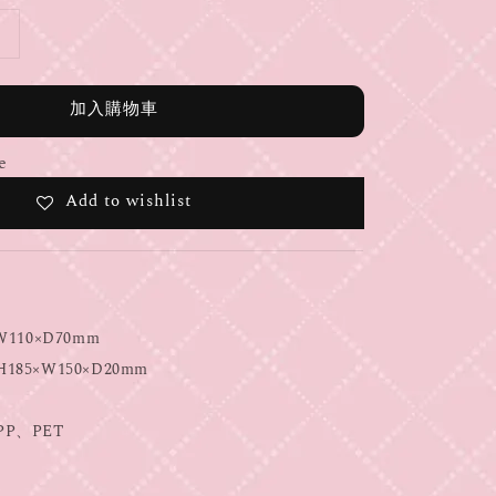
加入購物車
e
Add to wishlist
110×D70mm
5×W150×D20mm
P、PET