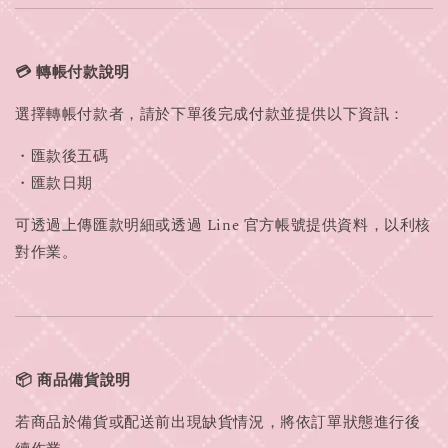
💳 轉帳付款說明
選擇轉帳付款者，請於下單後完成付款並提供以下資訊：
・匯款後五碼
・匯款日期
可透過上傳匯款明細或透過 Line 官方帳號提供資料，以利核
對作業。
📦 商品備貨說明
若商品於備貨或配送前出現缺貨情況，將依訂單狀態進行後