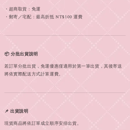
・超商取貨：免運
・郵寄／宅配：最高折抵 NT$100 運費
📦 分批出貨說明
若訂單分批出貨，免運優惠僅適用於第一筆出貨，其後寄送
將依實際配送方式計算運費。
📌 出貨說明
現貨商品將依訂單成立順序安排出貨。