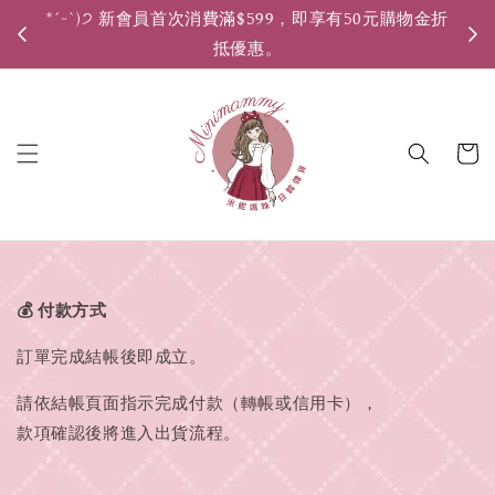
*ˊᵕˋ)੭ 新會員首次消費滿$599，即享有50元購物金折
*ˊ
抵優惠。
💰 付款方式
訂單完成結帳後即成立。
請依結帳頁面指示完成付款（轉帳或信用卡），
款項確認後將進入出貨流程。