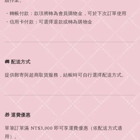
續作業。
・轉帳付款：款項將轉為會員購物金，可於下次訂單使用
・信用卡付款：可選擇退款或轉為購物金
🚚 配送方式
提供郵寄與超商取貨服務，結帳時可自行選擇配送方式。
🎁 運費優惠
單筆訂單滿 NT$3,000 即可享運費優惠（依配送方式適
用）。