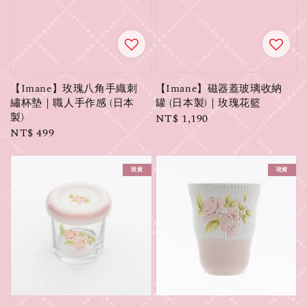
【Imane】玫瑰八角手織刺
【Imane】磁器蓋玻璃收納
繡杯墊｜職人手作感 (日本
罐 (日本製)｜玫瑰花籃
製)
Regular
NT$ 1,190
Regular
NT$ 499
price
price
現貨
現貨