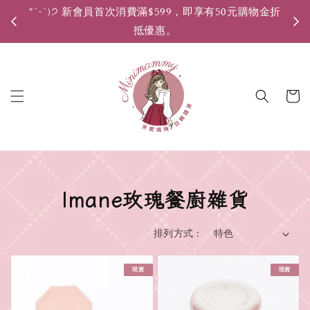
*ˊᵕˋ)੭ 新會員首次消費滿$599，即享有50元購物金折
*ˊ
抵優惠。
Imane玫瑰餐廚雜貨
排列方式 :
現貨
現貨