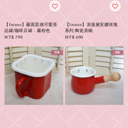
【Imane】霧面質感可愛茶
【Imane】浪漫黛安娜玫瑰
品罐/咖啡豆罐 - 霧粉色
系列 陶瓷茶碗
Regular
NT$ 790
Regular
NT$ 690
price
price
現貨
現貨