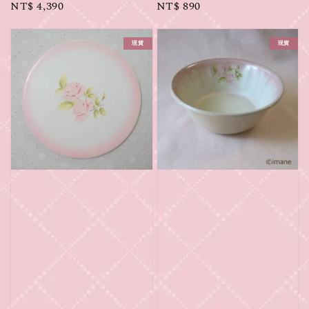
Regular
NT$ 4,390
Regular
NT$ 890
price
price
現貨
現貨