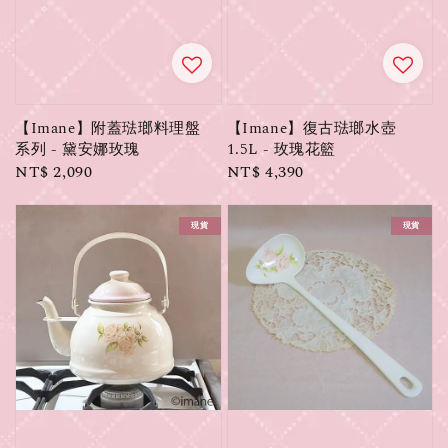
【Imane】附蓋琺瑯料理盤
【Imane】復古琺瑯水壺
系列 - 黛安娜玫瑰
1.5L - 玫瑰花籃
Regular
NT$ 2,090
Regular
NT$ 4,390
price
price
現貨
現貨