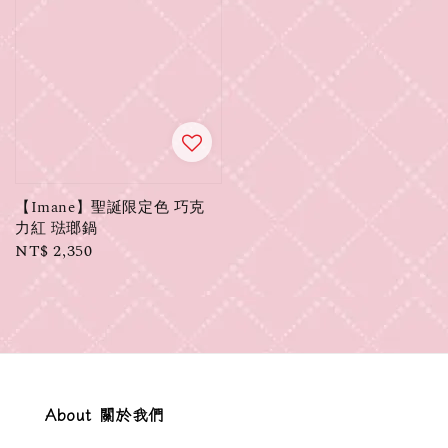
【Imane】聖誕限定色 巧克
力紅 琺瑯鍋
Regular
NT$ 2,350
price
About 關於我們