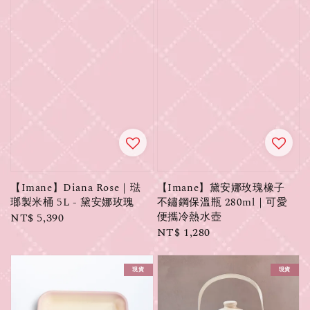
【Imane】Diana Rose｜琺
【Imane】黛安娜玫瑰橡子
瑯製米桶 5L - 黛安娜玫瑰
不鏽鋼保溫瓶 280ml｜可愛
便攜冷熱水壺
Regular
NT$ 5,390
Regular
NT$ 1,280
price
price
現貨
現貨