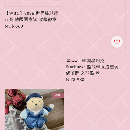
【WBC】2026 世界棒球經
典賽 韓國國家隊 收藏徽章
Regular
NT$ 660
price
𝒦ℴ𝓇ℯ𝒶｜韓國星巴克
Starbucks 熊熊韓服造型玩
偶吊飾 女熊熊 🧸
Regular
NT$ 980
price
現貨