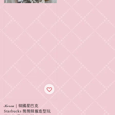
𝒦ℴ𝓇ℯ𝒶｜韓國星巴克
Starbucks 熊熊韓服造型玩