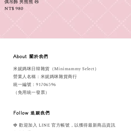
偶吊飾 男熊熊 🧸
Regular
NT$ 980
price
About 關於我們
米妮媽咪日韓雜貨（Minimammy Select）
營業人名稱：米妮媽咪雜貨商行
統一編號：91706596
（免用統一發票）
Follow 追蹤我們
🍓 歡迎加入 LINE 官方帳號，以獲得最新商品資訊