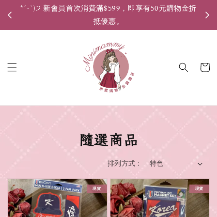
*ˊᵕˋ)੭ 新會員首次消費滿$599，即享有50元購物金折
*ˊ
抵優惠。
隨選商品
排列方式 :
現貨
現貨