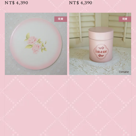
Regular
NT$ 4,390
Regular
NT$ 4,390
price
price
現貨
現貨