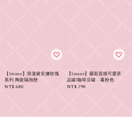
【Imane】浪漫黛安娜玫瑰
【Imane】霧面質感可愛茶
系列 陶瓷隔熱墊
品罐/咖啡豆罐 - 霧粉色
Regular
NT$ 680
Regular
NT$ 790
price
price