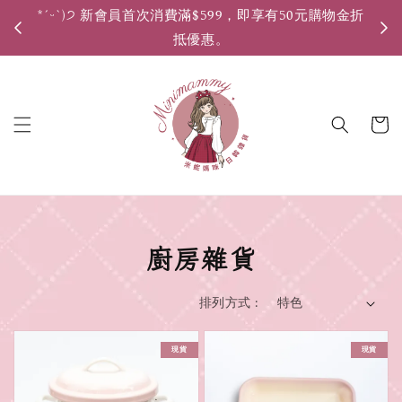
*ˊᵕˋ)੭ 新會員首次消費滿$599，即享有50元購物金折
*ˊ
抵優惠。
廚房雜貨
排列方式 :
現貨
現貨