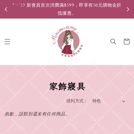
*ˊᵕˋ)੭ 新會員首次消費滿$599，即享有50元購物金折
*ˊ
抵優惠。
家飾寢具
排列方式 :
抱歉，該類別還未有任何商品。