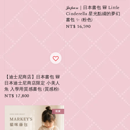
𝒥𝒶𝓅𝒶𝓃｜日本書包 🎒 Little
Cinderella 星光點綴的夢幻
書包 ✨ (粉色)
Regular
NT$ 16,590
price
【迪士尼商店】日本書包 🎒
日本迪士尼商店限定 小美人
魚 入學用質感書包 (質感粉)
Regular
NT$ 17,800
price
現貨