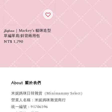
𝒥𝒶𝓅𝒶𝓃｜Markey’s 貓咪造型
草編單肩/斜背兩用包
Regular
NT$ 1,790
price
About 關於我們
米妮媽咪日韓雜貨（Minimammy Select）
營業人名稱：米妮媽咪雜貨商行
統一編號：91706596