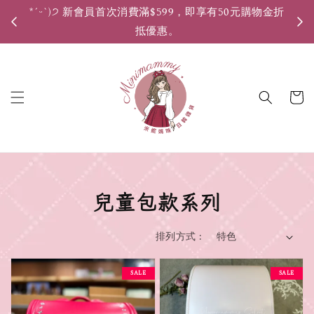
*ˊᵕˋ)੭ 新會員首次消費滿$599，即享有50元購物金折
*ˊ
抵優惠。
兒童包款系列
排列方式 :
SALE
SALE