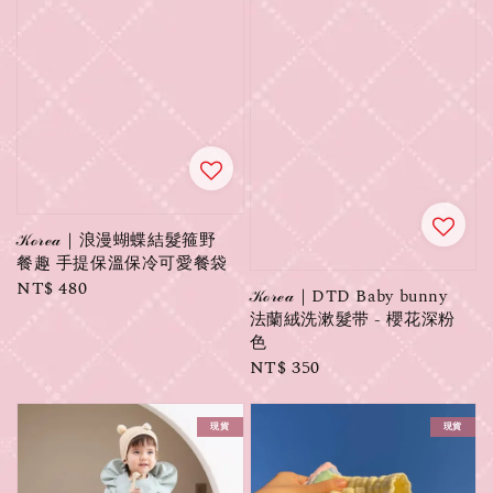
𝒦ℴ𝓇ℯ𝒶｜浪漫蝴蝶結髮箍野
餐趣 手提保溫保冷可愛餐袋
Regular
NT$ 480
𝒦ℴ𝓇ℯ𝒶｜DTD Baby bunny
price
法蘭絨洗漱髮带 - 櫻花深粉
色
Regular
NT$ 350
price
現貨
現貨