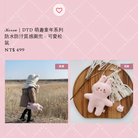
𝒦ℴ𝓇ℯ𝒶｜DTD 萌趣童年系列
防水防汙質感圍兜 - 可愛松
鼠
Regular
NT$ 499
price
現貨
現貨