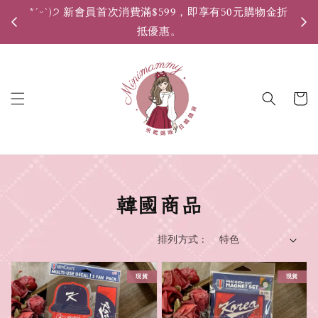
*ˊᵕˋ)੭ 新會員首次消費滿$599，即享有50元購物金折
*ˊ
抵優惠。
韓國商品
排列方式 :
現貨
現貨