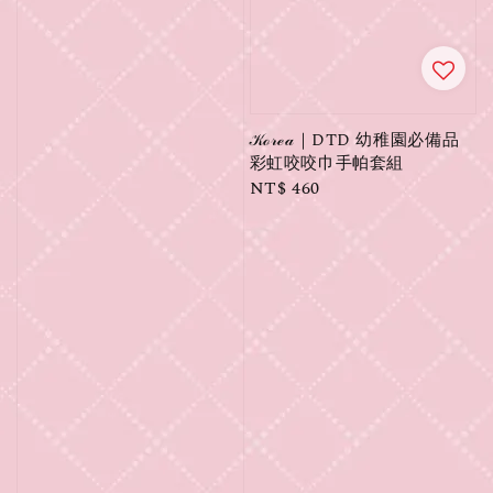
𝒦ℴ𝓇ℯ𝒶｜DTD 幼稚園必備品
彩虹咬咬巾手帕套組
Regular
NT$ 460
price