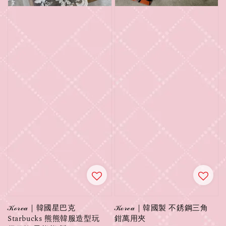
𝒦ℴ𝓇ℯ𝒶｜韓國星巴克
𝒦ℴ𝓇ℯ𝒶｜韓國製 不銹鋼三角
Starbucks 熊熊韓服造型玩
鉗萬用夾