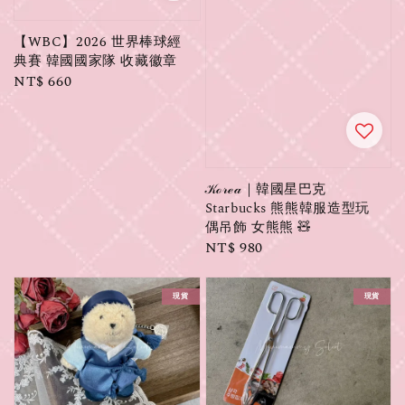
【WBC】2026 世界棒球經
典賽 韓國國家隊 收藏徽章
Regular
NT$ 660
price
𝒦ℴ𝓇ℯ𝒶｜韓國星巴克
Starbucks 熊熊韓服造型玩
偶吊飾 女熊熊 🧸
Regular
NT$ 980
price
現貨
現貨