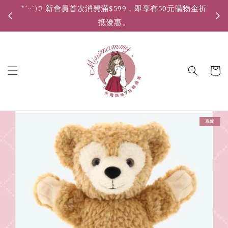
*ˊᵕˋ)੭ 新會員首次消費滿$599，即享有50元購物金折
*ˊ
抵優惠。
現貨