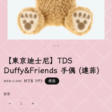
1
/
1
【東京迪士尼】TDS
Duffy&Friends 手偶 (達菲)
Regular
Sale
NT$ 595
優惠
NT$ 1,190
price
price
數量