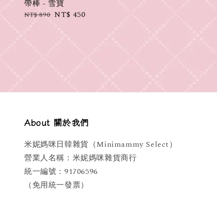
帶棒 - 雪寶
Regular
Sale
NT$ 450
NT$ 890
price
price
About 關於我們
米妮媽咪日韓雜貨（Minimammy Select）
營業人名稱：米妮媽咪雜貨商行
統一編號：91706596
（免用統一發票）