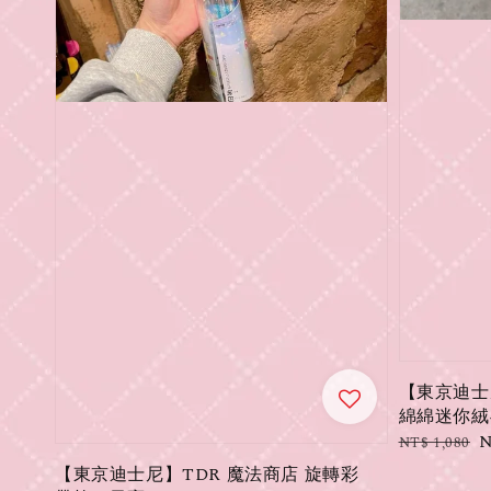
【東京迪士尼】
綿綿迷你絨
Regular
S
N
NT$ 1,080
price
p
【東京迪士尼】TDR 魔法商店 旋轉彩