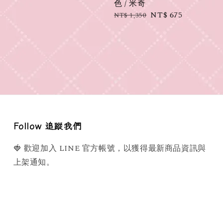
色 / 米奇
Regular
Sale
NT$ 675
NT$ 1,350
price
price
Follow 追蹤我們
🍓 歡迎加入 LINE 官方帳號，以獲得最新商品資訊與
上架通知。