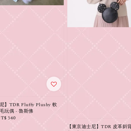
TDR Fluffy Plushy 軟
毛玩偶 - 魯斯佛
ale
T$ 540
rice
【東京迪士尼】TDR 皮革斜背