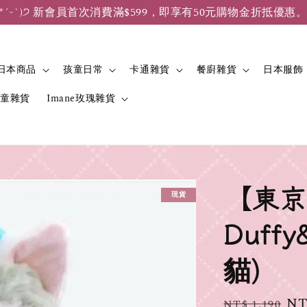
*ˊᵕˋ)੭ 新會員首次消費滿$599，即享有50元購物金折抵優惠
日本商品
孩童日常
卡通雜貨
餐廚雜貨
日本服飾
兒童雜貨
Imane玫瑰雜貨
【東京
現貨
Duffy
貓)
Regular
Sa
NT
NT$ 1,190