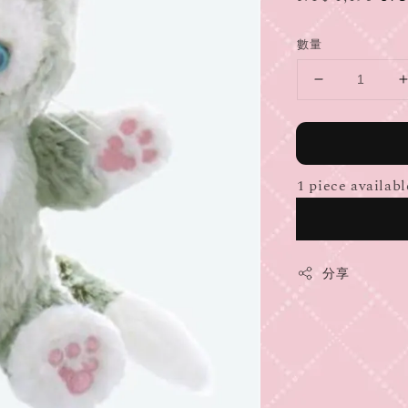
price
pr
數量
1 piece availabl
分享