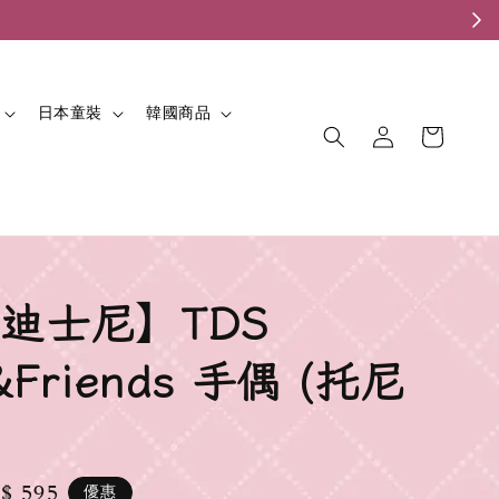
。
日本童裝
韓國商品
迪士尼】TDS
&Friends 手偶 (托尼
le
$ 595
優惠