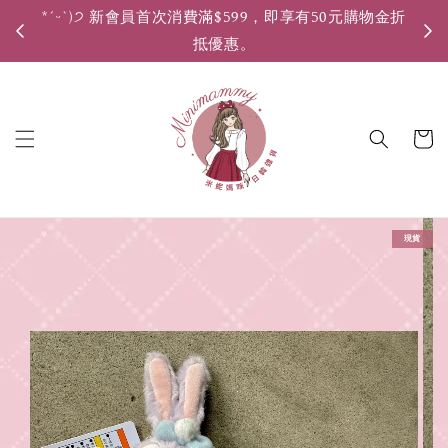
*ˊᵕˋ)੭ 新會員首次消費滿$599，即享有50元購物金折
*ˊ
抵優惠。
現貨