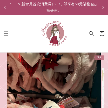
*ˊᵕˋ)੭ 新會員首次消費滿$599，即享有50元購物金折
*ˊ
抵優惠。
現貨