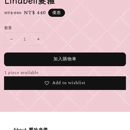
Linabell髮箍
Regular
Sale
NT$ 440
優惠
NT$ 880
price
price
數量
加入購物車
1 piece available
Add to wishlist
About 關於我們