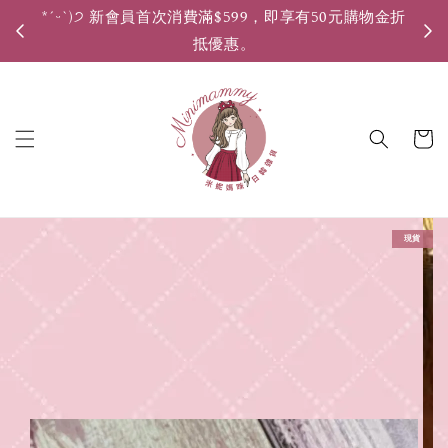
*ˊᵕˋ)੭ 新會員首次消費滿$599，即享有50元購物金折
*ˊ
抵優惠。
現貨