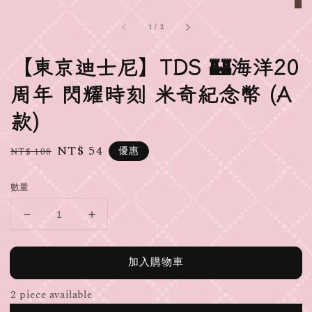
1
/
2
【東京迪士尼】TDS 🏰海洋20
周年 閃耀時刻 米奇紀念幣 (A
款)
Regular
Sale
NT$ 54
優惠
NT$ 108
price
price
數量
加入購物車
2 piece available