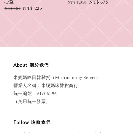
心盤
Regular
Sale
NT$ 675
NT$ 1,350
Regular
Sale
NT$ 225
NT$ 450
price
price
price
price
About 關於我們
米妮媽咪日韓雜貨（Minimammy Select）
營業人名稱：米妮媽咪雜貨商行
統一編號：91706596
（免用統一發票）
Follow 追蹤我們