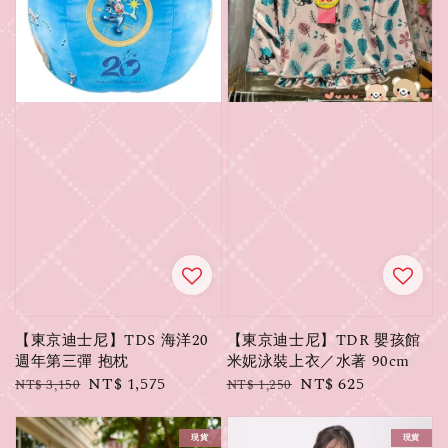
【東京迪士尼】TDS 海洋20
【東京迪士尼】TDR 嬰孩館
週年第三彈 抱枕
米妮泳裝上衣／水著 90cm
Regular
Sale
NT$ 1,575
Regular
Sale
NT$ 625
NT$ 3,150
NT$ 1,250
price
price
price
price
現貨
現貨