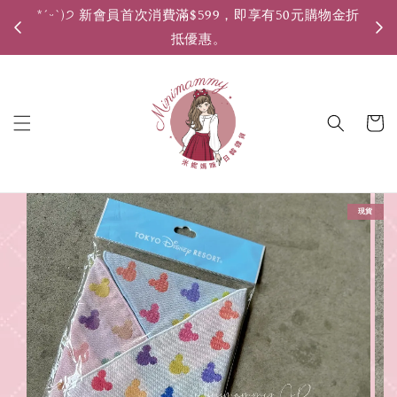
*ˊᵕˋ)੭ 新會員首次消費滿$599，即享有50元購物金折
*ˊ
抵優惠。
現貨