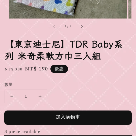
1
/
2
【東京迪士尼】TDR Baby系
列 米奇柔軟方巾三入組
Regular
Sale
NT$ 190
優惠
NT$ 380
price
price
數量
加入購物車
3 piece available