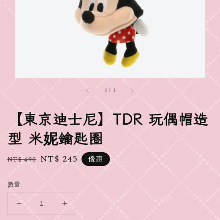
1
/
1
【東京迪士尼】TDR 玩偶帽造
型 米妮鑰匙圈
Regular
Sale
NT$ 245
優惠
NT$ 490
price
price
數量