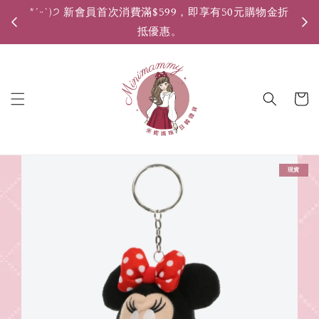
*ˊᵕˋ)੭ 新會員首次消費滿$599，即享有50元購物金折
*ˊ
抵優惠。
現貨