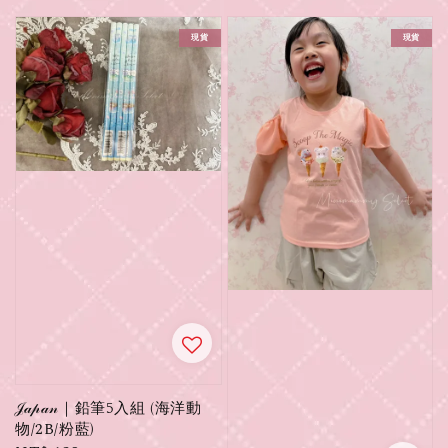
現貨
現貨
𝒥𝒶𝓅𝒶𝓃｜鉛筆5入組 (海洋動
物/2B/粉藍)