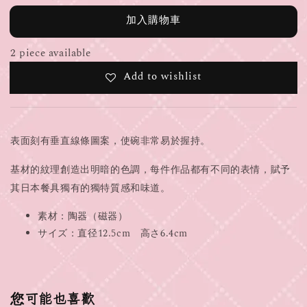
加入購物車
2 piece available
Add to wishlist
表面刻有垂直線條圖案，使碗非常易於握持。
基材的紋理創造出明暗的色調，每件作品都有不同的表情，賦予
其日本餐具獨有的獨特質感和味道。
素材：陶器（磁器）
サイズ：直径12.5cm 高さ6.4cm
您可能也喜歡