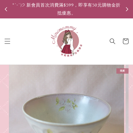
*ˊᵕˋ)੭ 新會員首次消費滿$599，即享有50元購物金折
*ˊ
抵優惠。
現貨