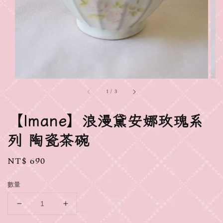
1
/
3
【Imane】浪漫黛安娜玫瑰系
列 陶瓷茶碗
Regular
NT$ 690
price
數量