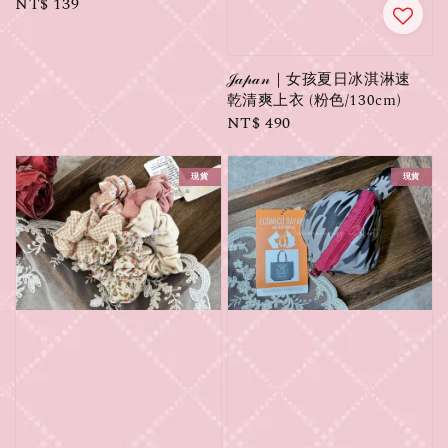
Regular
NT$ 139
price
𝒥𝒶𝓅𝒶𝓃｜女孩夏日冰淇淋速
乾清爽上衣 (粉色/130cm)
Regular
NT$ 490
price
現貨
現貨