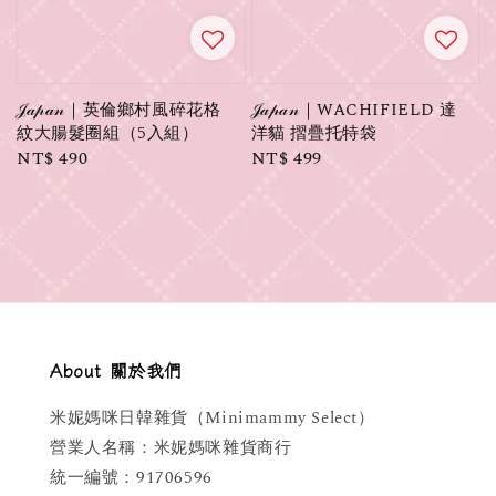
𝒥𝒶𝓅𝒶𝓃｜英倫鄉村風碎花格
𝒥𝒶𝓅𝒶𝓃｜WACHIFIELD 達
紋大腸髮圈組（5入組）
洋貓 摺疊托特袋
Regular
NT$ 490
Regular
NT$ 499
price
price
About 關於我們
米妮媽咪日韓雜貨（Minimammy Select）
營業人名稱：米妮媽咪雜貨商行
統一編號：91706596