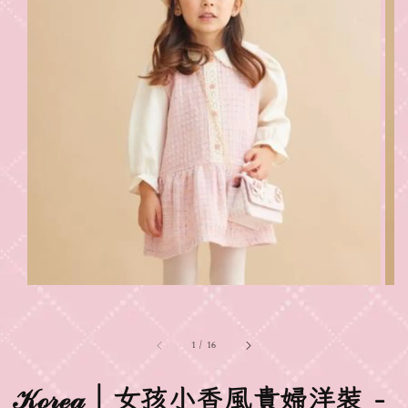
1
/
16
𝒦ℴ𝓇ℯ𝒶｜女孩小香風貴婦洋裝 -