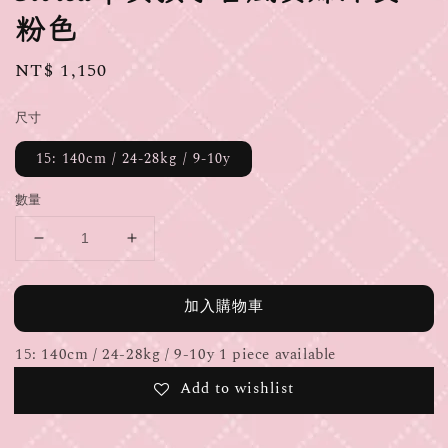
粉色
Regular
NT$ 1,150
price
尺寸
15: 140cm / 24-28kg / 9-10y
數量
加入購物車
15: 140cm / 24-28kg / 9-10y 1 piece available
Add to wishlist