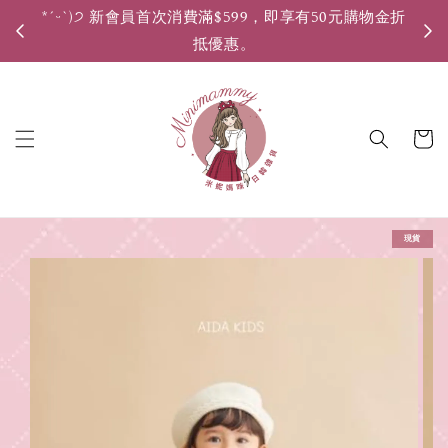
*ˊᵕˋ)੭ 新會員首次消費滿$599，即享有50元購物金折
*ˊ
抵優惠。
現貨