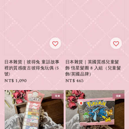
日本雜貨｜彼得兔 童話故事
日本雜貨｜英國質感兒童髮
裡的質感復古彼得兔玩偶 (S
飾 恆星髮圈 8 入組（兒童髮
號)
飾/英國品牌）
Regular
NT$ 1,090
Regular
NT$ 465
price
price
現貨
現貨