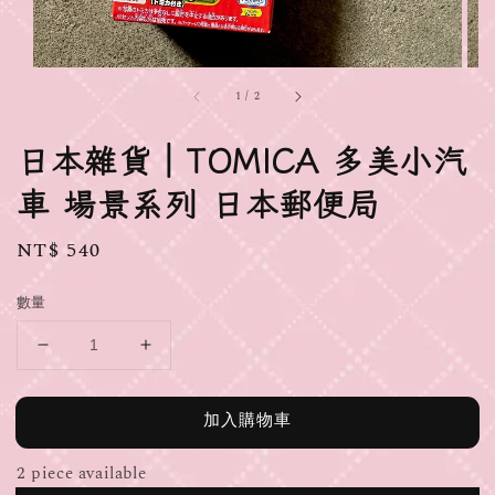
1
/
2
日本雜貨｜TOMICA 多美小汽
車 場景系列 日本郵便局
Regular
NT$ 540
price
數量
加入購物車
2 piece available