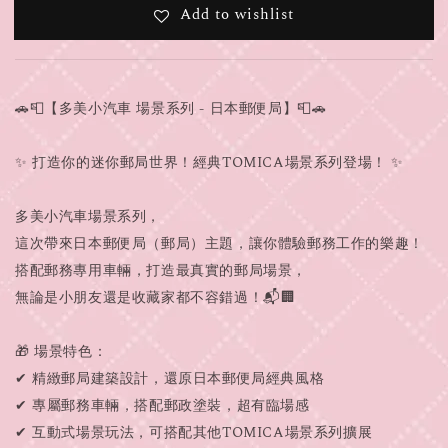
Add to wishlist
🚗📮【多美小汽車 場景系列 - 日本郵便局】📮🚗
✨ 打造你的迷你郵局世界！經典TOMICA場景系列登場！ ✨
多美小汽車場景系列，
這次帶來日本郵便局（郵局）主題，讓你體驗郵務工作的樂趣！
搭配郵務專用車輛，打造最真實的郵局場景，
無論是小朋友還是收藏家都不容錯過！📬🏢
🎁 場景特色：
✔ 精緻郵局建築設計，還原日本郵便局經典風格
✔ 專屬郵務車輛，搭配郵政塗裝，超有臨場感
✔ 互動式場景玩法，可搭配其他TOMICA場景系列擴展