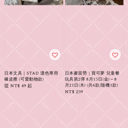
日本文具｜STAD 濃色專用
日本麥當勞｜寶可夢 兒童餐
橡皮擦 (可愛動物款)
玩具第2彈 8月15日(金)～8
月21日(木) (共4款/隨機1款)
Regular
從
NT$ 49
起
Regular
NT$ 259
price
price