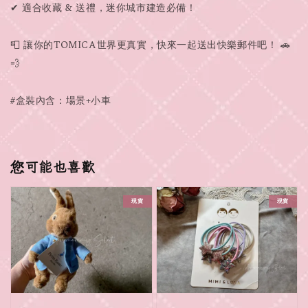
✔ 適合收藏 & 送禮，迷你城市建造必備！
📮 讓你的TOMICA世界更真實，快來一起送出快樂郵件吧！ 🚗
💨
#盒裝內含：場景+小車
您可能也喜歡
現貨
現貨