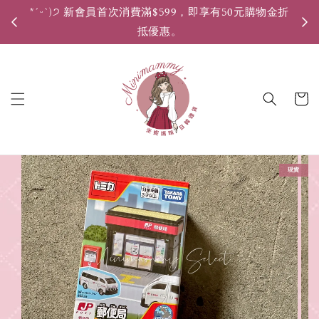
*ˊᵕˋ)੭ 新會員首次消費滿$599，即享有50元購物金折
*ˊ
抵優惠。
現貨