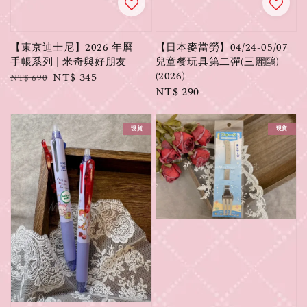
【東京迪士尼】2026 年曆
【日本麥當勞】04/24-05/07
手帳系列 | 米奇與好朋友
兒童餐玩具第二彈(三麗鷗)
(2026)
Regular
Sale
NT$ 345
NT$ 690
Regular
NT$ 290
price
price
price
現貨
現貨