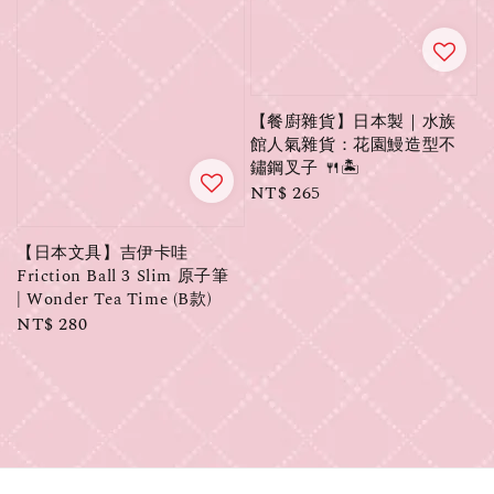
【餐廚雜貨】日本製｜水族
館人氣雜貨：花園鰻造型不
鏽鋼叉子 🍴🏝️
Regular
NT$ 265
price
【日本文具】吉伊卡哇
Friction Ball 3 Slim 原子筆
| Wonder Tea Time (B款)
Regular
NT$ 280
price