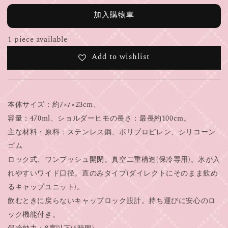
加入購物車
1 piece available
Add to wishlist
本体サイズ：約7×7×23cm、
容量：470ml、ショルダーヒモの長さ：最長約100cm。
主な材料・原料：ステンレス鋼、ポリプロピレン、シリコーン
ゴム
ロック式、ワンプッシュ開閉。真空二重構造(保冷専用)。氷が入
れやすいワイド口径。直のみタイプ(ダイレクトにそのまま飲め
るキャップユニット)。
飲むときに戻らないキャップロック設計。持ち運びに安心のロ
ック機能付き。