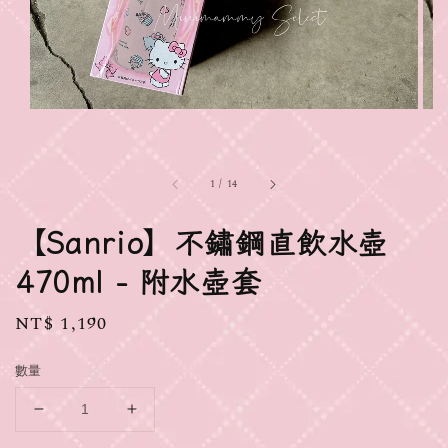
1
/
14
【Sanrio】不鏽鋼直飲水壺
470ml - 附水壺套
Regular
NT$ 1,190
price
數量