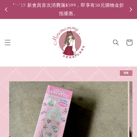
*ˊᵕˋ)੭ 新會員首次消費滿$599，即享有50元購物金折
*ˊ
抵優惠。
現貨