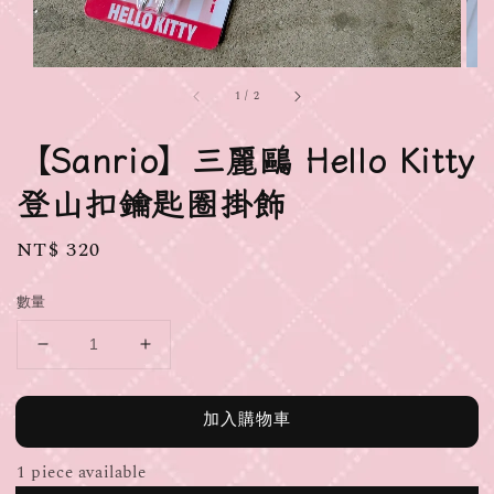
1
/
2
【Sanrio】三麗鷗 Hello Kitty
登山扣鑰匙圈掛飾
Regular
NT$ 320
price
數量
加入購物車
1 piece available