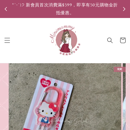
*ˊᵕˋ)੭ 新會員首次消費滿$599，即享有50元購物金折
*ˊ
抵優惠。
現貨