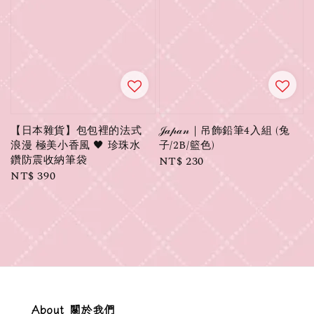
【日本雜貨】包包裡的法式
𝒥𝒶𝓅𝒶𝓃｜吊飾鉛筆4入組 (兔
浪漫 極美小香風 🖤 珍珠水
子/2B/籃色)
鑽防震收納筆袋
Regular
NT$ 230
Regular
NT$ 390
price
price
About 關於我們