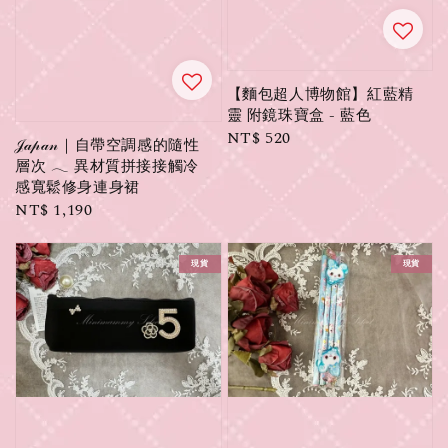
【麵包超人博物館】紅藍精
靈 附鏡珠寶盒 - 藍色
Regular
NT$ 520
𝒥𝒶𝓅𝒶𝓃｜自帶空調感的隨性
price
層次 𓂃 異材質拼接接觸冷
感寬鬆修身連身裙
Regular
NT$ 1,190
price
現貨
現貨