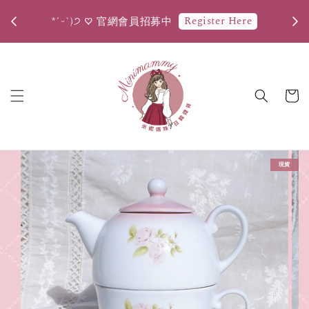
*ˊᵕ
Register Here
*ˊᵕˋ)੭ ♡ 官網會員招募中
現貨