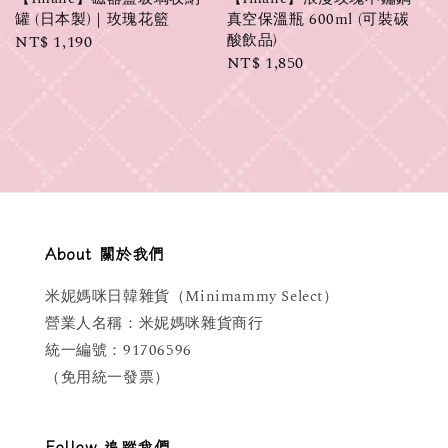
罐 (日本製)｜玫瑰花籃
真空保溫瓶 600ml (可裝碳
酸飲品)
Regular
NT$ 1,190
Regular
NT$ 1,850
price
price
About 關於我們
米妮媽咪日韓雜貨（Minimammy Select）
營業人名稱：米妮媽咪雜貨商行
統一編號：91706596
（免用統一發票）
Follow 追蹤我們