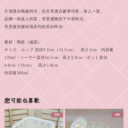
不僅適合獨處時光，也非常適合豪華待客，每人一套。
品嚐一杯迷人的茶，享受優雅的下午茶時光。
享受黛安娜玫瑰系列的美好時光~
素材：陶器（磁器）
サイズ：カップ 直径9.2cm（12.5cm） 高さ5cm 内容量
170ml・ソーサー直径16.5cm 高さ2.3cm・ポット直径
4.8cm（13cm） 高さ7.8cm
内容量300ml
您可能也喜歡
現貨
現貨