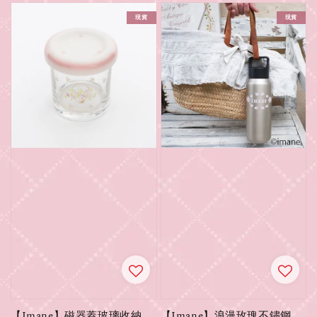
現貨
現貨
【Imane】磁器蓋玻璃收納
【Imane】浪漫玫瑰不鏽鋼