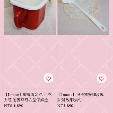
【Imane】聖誕限定色 巧克
【Imane】浪漫黛安娜玫瑰
力紅 附蓋琺瑯方型保鮮盒
系列 琺瑯湯勺
Regular
NT$ 1,890
Regular
NT$ 890
price
price