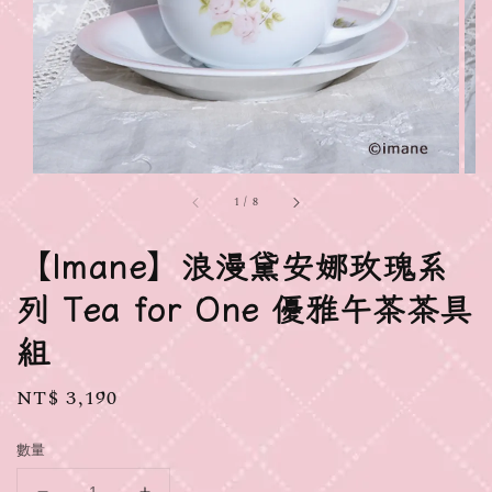
1
/
8
【Imane】浪漫黛安娜玫瑰系
列 Tea for One 優雅午茶茶具
組
Regular
NT$ 3,190
price
數量