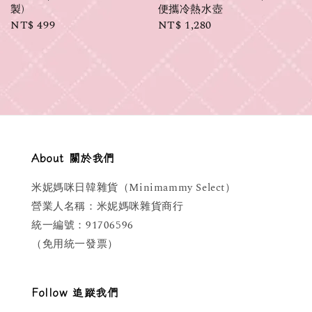
製)
便攜冷熱水壺
Regular
NT$ 499
Regular
NT$ 1,280
price
price
About 關於我們
米妮媽咪日韓雜貨（Minimammy Select）
營業人名稱：米妮媽咪雜貨商行
統一編號：91706596
（免用統一發票）
Follow 追蹤我們