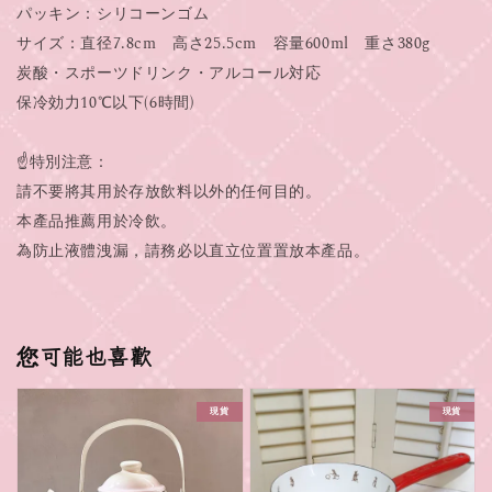
パッキン：シリコーンゴム
サイズ：直径7.8cm 高さ25.5cm 容量600ml 重さ380g
炭酸・スポーツドリンク・アルコール対応
保冷効力10℃以下(6時間)
☝️特別注意：
請不要將其用於存放飲料以外的任何目的。
本產品推薦用於冷飲。
為防止液體洩漏，請務必以直立位置置放本產品。
您可能也喜歡
現貨
現貨