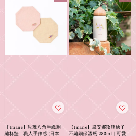
【Imane】玫瑰八角手織刺
【Imane】黛安娜玫瑰橡子
繡杯墊｜職人手作感 (日本
不鏽鋼保溫瓶 280ml｜可愛