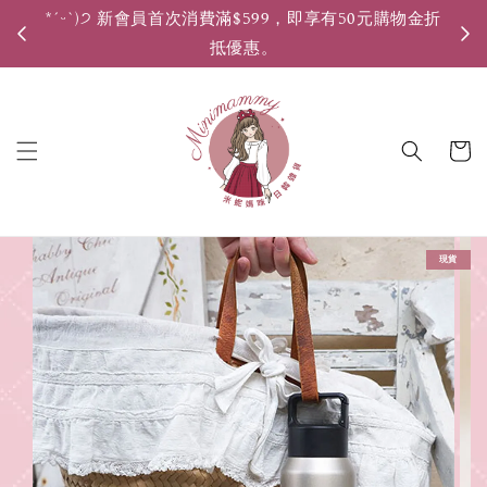
*ˊᵕˋ)੭ 新會員首次消費滿$599，即享有50元購物金折
*ˊ
抵優惠。
現貨