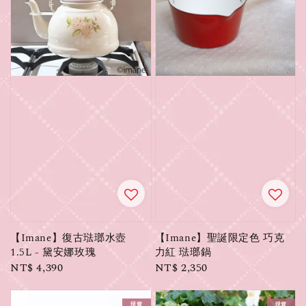
【Imane】復古琺瑯水壺
【Imane】聖誕限定色 巧克
1.5L - 黛安娜玫瑰
力紅 琺瑯鍋
Regular
NT$ 4,390
Regular
NT$ 2,350
price
price
現貨
現貨