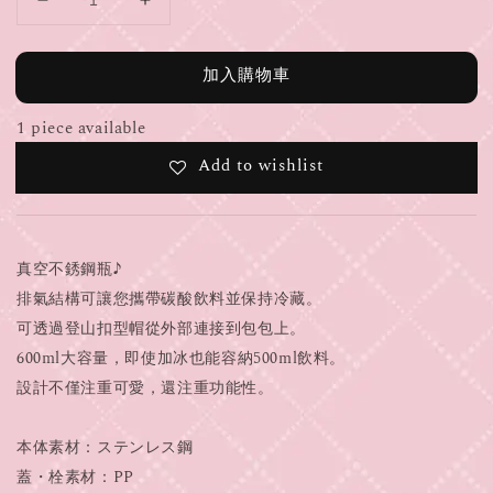
加入購物車
1 piece available
Add to wishlist
真空不銹鋼瓶♪
排氣結構可讓您攜帶碳酸飲料並保持冷藏。
可透過登山扣型帽從外部連接到包包上。
600ml大容量，即使加冰也能容納500ml飲料。
設計不僅注重可愛，還注重功能性。
本体素材：ステンレス鋼
蓋・栓素材：PP