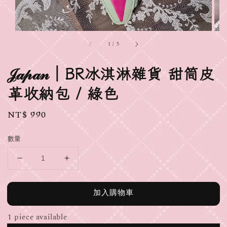
1
/
5
𝒥𝒶𝓅𝒶𝓃｜BR冰淇淋雜貨 甜筒皮
革收納包 / 綠色
Regular
NT$ 990
price
數量
加入購物車
1 piece available