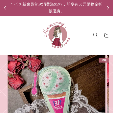
*ˊᵕˋ)੭ 新會員首次消費滿$599，即享有50元購物金折
*ˊ
抵優惠。
現貨