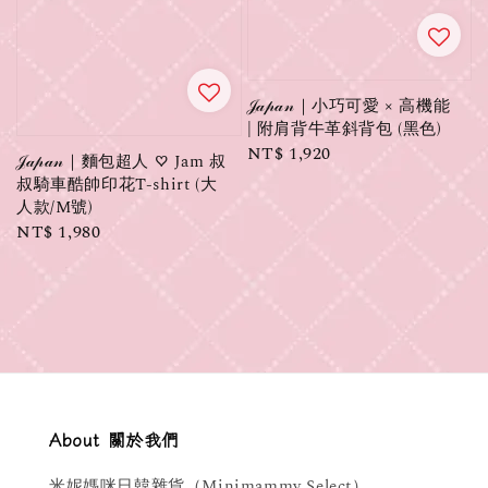
𝒥𝒶𝓅𝒶𝓃｜小巧可愛 × 高機能
| 附肩背牛革斜背包 (黑色)
Regular
NT$ 1,920
𝒥𝒶𝓅𝒶𝓃｜麵包超人 ♡ Jam 叔
price
叔騎車酷帥印花T-shirt (大
人款/M號)
Regular
NT$ 1,980
price
About 關於我們
米妮媽咪日韓雜貨（Minimammy Select）