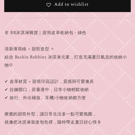
Add to wishlist
🍨 BR冰淇淋雜貨｜甜筒皮革收納包・綠色
清新薄荷綠 × 甜筒造型 ✧
結合 Baskin Robbins 冰淇淋元素，打造充滿夏日氣息的收納小
物♡
✔ 皮革材質 × 甜筒印花設計，質感與可愛兼具
✔ 拉鍊開口，容量適中，日常小物輕鬆收納
✔ 旅行、外出補妝、耳機/小物收納都方便
療癒的甜筒外型，讓日常生活多一點可愛氛圍，
就像把冰淇淋裝進包包裡，隨時帶走夏日好心情🍦