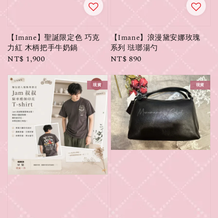
【Imane】聖誕限定色 巧克
【Imane】浪漫黛安娜玫瑰
力紅 木柄把手牛奶鍋
系列 琺瑯湯勺
Regular
NT$ 1,900
Regular
NT$ 890
price
price
現貨
現貨