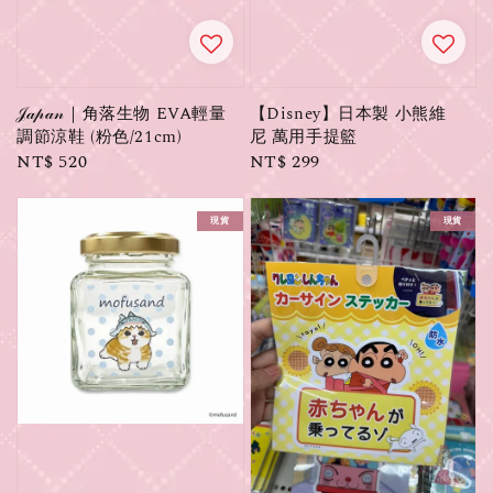
𝒥𝒶𝓅𝒶𝓃｜角落生物 EVA輕量
【Disney】日本製 小熊維
調節涼鞋 (粉色/21cm)
尼 萬用手提籃
Regular
NT$ 520
Regular
NT$ 299
price
price
現貨
現貨