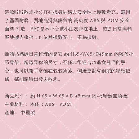
這款噠噠散步小公仔在機身結構與安全性上極致考究。選用
了堅固耐磨、質地光滑無銳角的 高純度 ABS 與 POM 安全
面料 打造，即使是不小心被小朋友掉在地上、或是日常高頻
率地擺弄收拾，也依然極致安心、不易損壞。
最體貼媽媽日常打理的是它 約 H65×W65×D45mm 的輕盈小
巧骨架。精緻迷你的尺寸，不僅非常適合放進女兒們的手
心，也可以隨手常備在包包角落。側邊更配有鋼製的精細鏈
條，都能隨時出發去散步。
商品尺寸： 約 H 65 × W 65 × D 45 mm (小巧精緻無負擔)
主要材料： 本体：ABS、POM
產地： 中國製