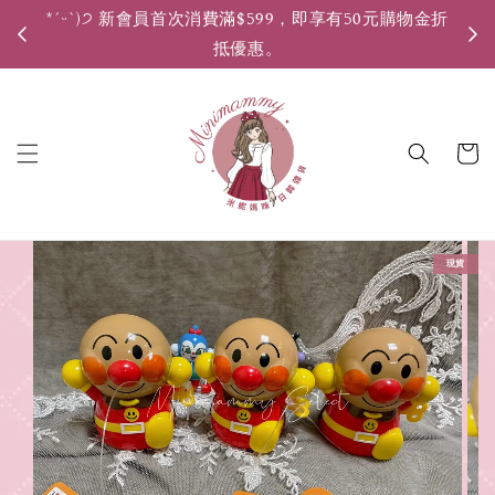
*ˊᵕˋ)੭ 新會員首次消費滿$599，即享有50元購物金折
*ˊ
抵優惠。
現貨