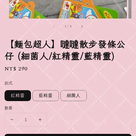
1
/
3
【麵包超人】噠噠散步發條公
仔 (細菌人/紅精靈/藍精靈)
Regular
NT$ 290
price
款式
紅精靈
藍精靈
細菌人
數量