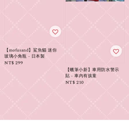
【mofusand】鯊魚貓 迷你
玻璃小角瓶 - 日本製
Regular
NT$ 299
price
【蠟筆小新】車用防水警示
貼 - 車內有孩童
Regular
NT$ 210
price