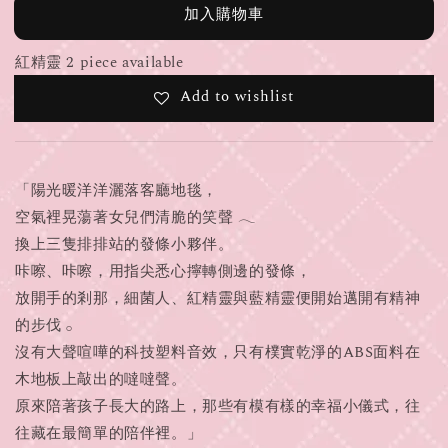
加入購物車
紅精靈 2 piece available
Add to wishlist
「陽光暖洋洋灑落客廳地毯，
空氣裡晃蕩著女兒們清脆的笑聲 𓂃
換上三隻排排站的發條小夥伴。
咔嚓、咔嚓，用指尖悉心擰轉側邊的發條，
放開手的剎那，細菌人、紅精靈與藍精靈便開始邁開有精神
的步伐 𓂂
沒有大聲喧嘩的科技塑料音效，只有樸實乾淨的ABS面料在
木地板上敲出的噠噠聲。
原來陪著孩子長大的路上，那些有模有樣的幸福小儀式，往
往藏在最簡單的陪伴裡。」