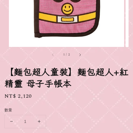
1
/
2
【麵包超人童裝】麵包超人+紅
精靈 母子手帳本
Regular
NT$ 2,120
price
數量