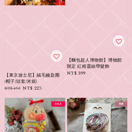
【麵包超人博物館】博物館
限定 紅精靈絲帶髮飾
Regular
NT$ 399
【東京迪士尼】絨毛鑰匙圈
price
(帽子/頭套/米妮)
Regular
Sale
NT$ 225
NT$ 450
price
price
SALE
現貨