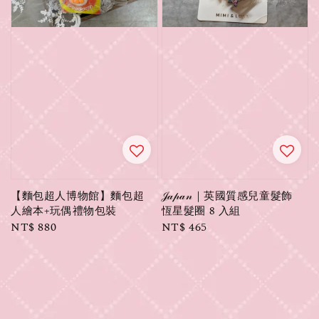
【麵包超人博物館】麵包超
𝒥𝒶𝓅𝒶𝓃｜英國質感兒童髮飾
人繪本+玩偶禮物包裝
恆星髮圈 8 入組
Regular
NT$ 880
Regular
NT$ 465
price
price