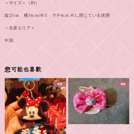
＜サイズ＞（約）
縦25cm 横16cm(※1) マチ4cm ※1…閉じている状態
＜生産エリア＞
中国
您可能也喜歡
現貨
現貨