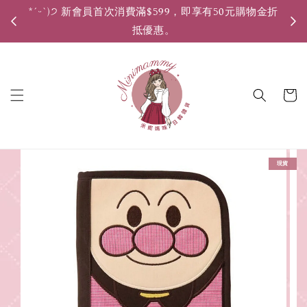
*ˊᵕˋ)੭ 新會員首次消費滿$599，即享有50元購物金折
*ˊ
抵優惠。
現貨