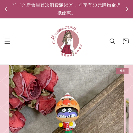
*ˊᵕˋ)੭ 新會員首次消費滿$599，即享有50元購物金折
*ˊ
抵優惠。
現貨