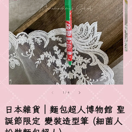
1
/
4
日本雜貨｜麵包超人博物館 聖
誕節限定 變裝造型筆 (細菌人