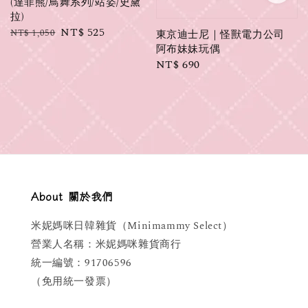
(達菲熊/鳥舞系列/站姿/史黛
拉)
Regular
Sale
NT$ 525
NT$ 1,050
東京迪士尼｜怪獸電力公司
price
price
阿布妹妹玩偶
Regular
NT$ 690
price
About 關於我們
米妮媽咪日韓雜貨（Minimammy Select）
營業人名稱：米妮媽咪雜貨商行
統一編號：91706596
（免用統一發票）