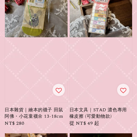
日本雜貨｜繪本的襪子 田鼠
日本文具｜STAD 濃色專用
阿佛・小花童襪🌼 13-18cm
橡皮擦 (可愛動物款)
Regular
NT$ 280
Regular
從
NT$ 49
起
price
price