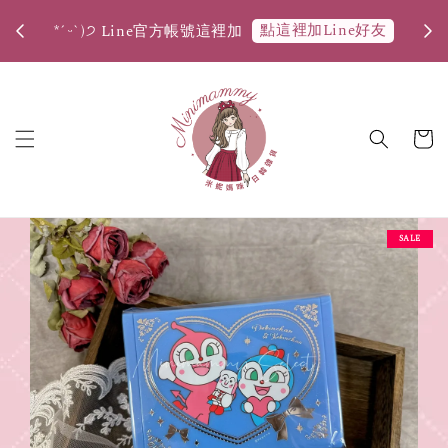
購物金折
點這裡加Line好友
*ˊᵕˋ)੭ Line官方帳號這裡加
SALE