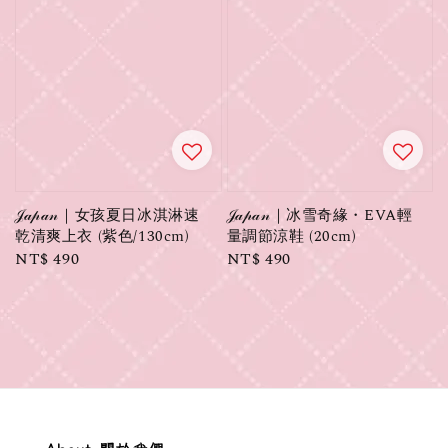
𝒥𝒶𝓅𝒶𝓃｜女孩夏日冰淇淋速
𝒥𝒶𝓅𝒶𝓃｜冰雪奇緣・EVA輕
乾清爽上衣 (紫色/130cm)
量調節涼鞋 (20cm)
Regular
NT$ 490
Regular
NT$ 490
price
price