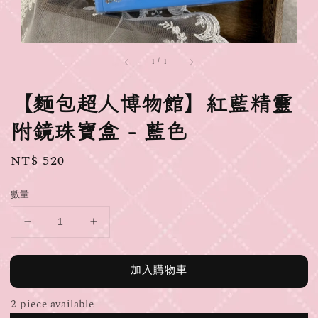
1
/
1
【麵包超人博物館】紅藍精靈
附鏡珠寶盒 - 藍色
Regular
NT$ 520
price
數量
加入購物車
2 piece available