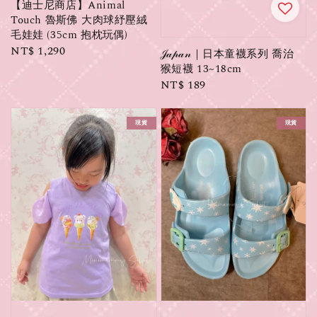
【迪士尼商店】Animal
Touch 魯斯佛 大肉球紓壓絨
毛娃娃 (35cm 抱枕玩偶)
Regular
NT$ 1,290
𝒥𝒶𝓅𝒶𝓃｜日本童襪系列 喬治
price
猴短襪 13~18cm
Regular
NT$ 189
price
現貨
現貨