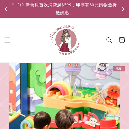
*ˊᵕˋ)੭ 新會員首次消費滿$599，即享有50元購物金折
*ˊ
抵優惠。
現貨