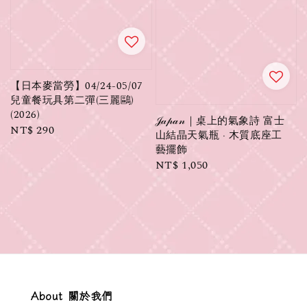
【日本麥當勞】04/24-05/07
兒童餐玩具第二彈(三麗鷗)
(2026)
𝒥𝒶𝓅𝒶𝓃｜桌上的氣象詩 富士
Regular
NT$ 290
山結晶天氣瓶 ‧ 木質底座工
price
藝擺飾
Regular
NT$ 1,050
price
About 關於我們