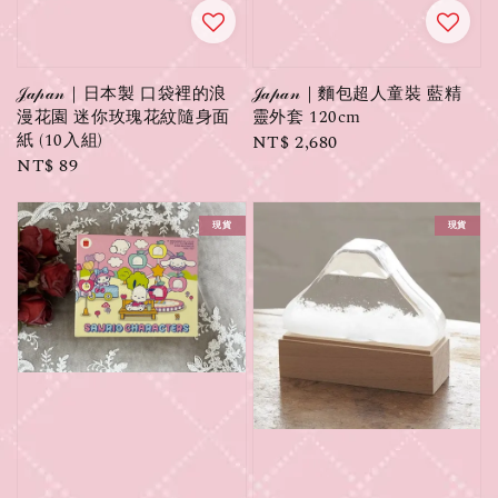
𝒥𝒶𝓅𝒶𝓃｜日本製 口袋裡的浪
𝒥𝒶𝓅𝒶𝓃｜麵包超人童裝 藍精
漫花園 迷你玫瑰花紋隨身面
靈外套 120cm
紙 (10入組)
Regular
NT$ 2,680
Regular
NT$ 89
price
price
現貨
現貨