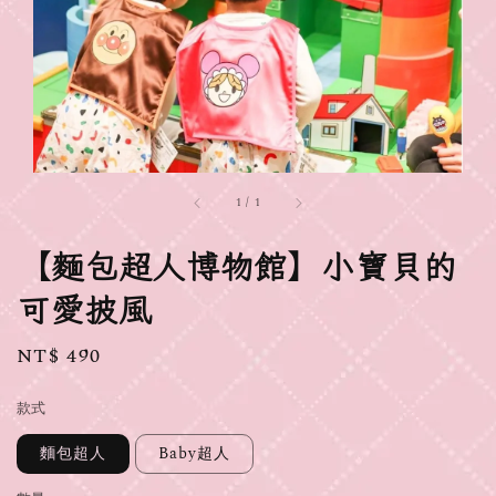
1
/
1
【麵包超人博物館】小寶貝的
可愛披風
Regular
NT$ 490
price
款式
麵包超人
Baby超人