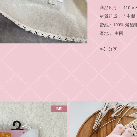
商品尺寸： 110 × 
材質組成： * 主體
蕾絲：100% 聚酯
產地： 中國
分享
現貨