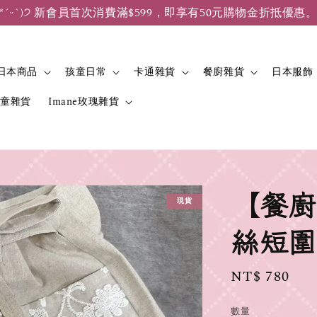
*ˊᵕˋ)੭ 新會員首次消費滿$599，即享有50元購物金折抵優惠
日本商品
孩童日常
卡通雜貨
餐廚雜貨
日本服飾
兒童雜貨
Imane玫瑰雜貨
【餐廚
現貨
絲短圍
Regular
NT$ 780
price
數量