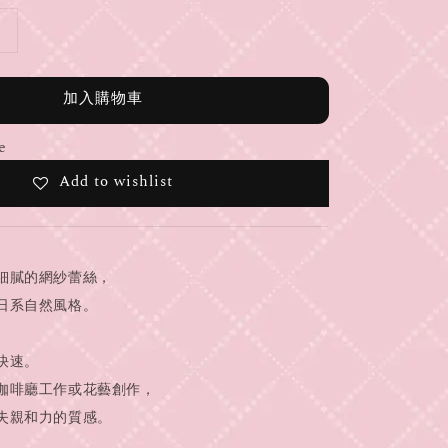
加入購物車
e
Add to wishlist
細膩的網紗蕾絲，
日系自然風格。
快速。
咖啡廳工作或花藝創作，
失親和力的質感。