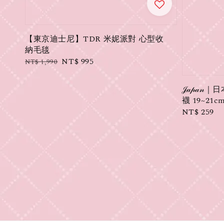
【東京迪士尼】TDR 米妮派對 心型收
納毛毯
Regular
Sale
NT$ 995
NT$ 1,990
price
price
𝒥𝒶𝓅
襪 19~21cm
Regular
NT$ 259
price