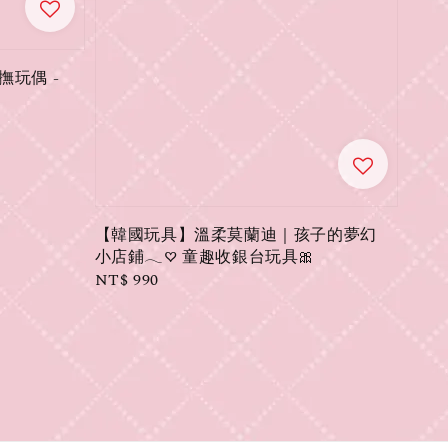
安撫玩偶 -
【韓國玩具】溫柔莫蘭迪｜孩子的夢幻
小店鋪𓂃♡ 童趣收銀台玩具🎀
Regular
NT$ 990
price