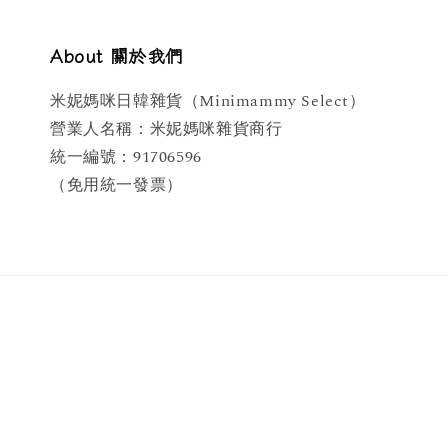
About 關於我們
米妮媽咪日韓雜貨（Minimammy Select）
營業人名稱：米妮媽咪雜貨商行
統一編號：91706596
（免用統一發票）