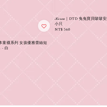
𝒦ℴ𝓇ℯ𝒶｜DTD 兔兔寶貝啵啵
小只
Regular
NT$ 560
price
𝓃｜日本童襪系列 女孩優雅蕾絲短
 - 白