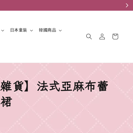
。
日本童裝
韓國商品
雜貨】法式亞麻布蕾
裙