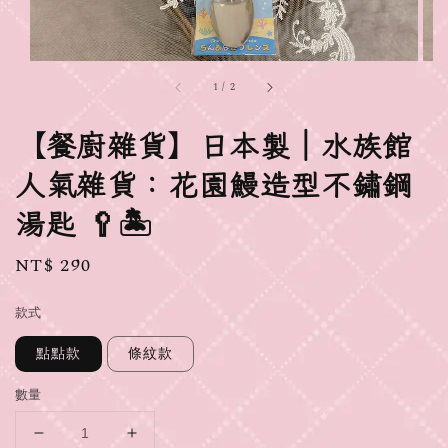
1
/
2
【餐廚雜貨】日本製｜水族館
人氣雜貨：花園鰻造型不鏽鋼
湯匙 🥄🏝️
Regular
NT$ 290
price
款式
點點款
條紋款
數量