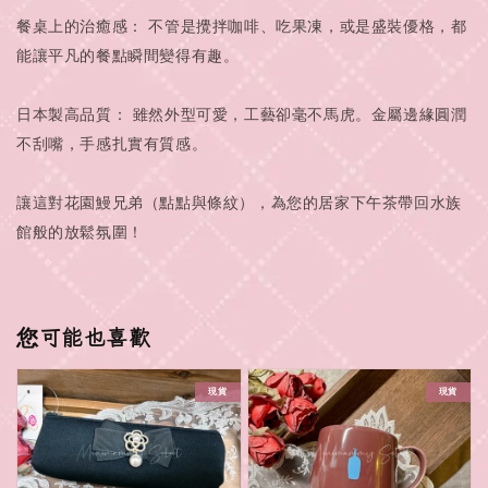
餐桌上的治癒感： 不管是攪拌咖啡、吃果凍，或是盛裝優格，都
能讓平凡的餐點瞬間變得有趣。
日本製高品質： 雖然外型可愛，工藝卻毫不馬虎。金屬邊緣圓潤
不刮嘴，手感扎實有質感。
讓這對花園鰻兄弟（點點與條紋），為您的居家下午茶帶回水族
館般的放鬆氛圍！
您可能也喜歡
現貨
現貨