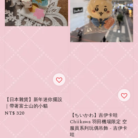
【日本雜貨】新年迷你擺設
｜帶著富士山的小貓
Regular
NT$ 320
【ちいかわ】吉伊卡哇
price
Chiikawa 羽田機場限定 空
服員系列玩偶吊飾 - 吉伊卡
哇