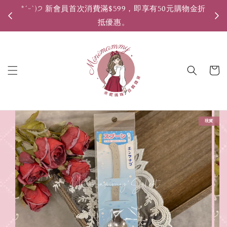
*ˊᵕˋ)੭ 新會員首次消費滿$599，即享有50元購物金折
*ˊ
抵優惠。
現貨