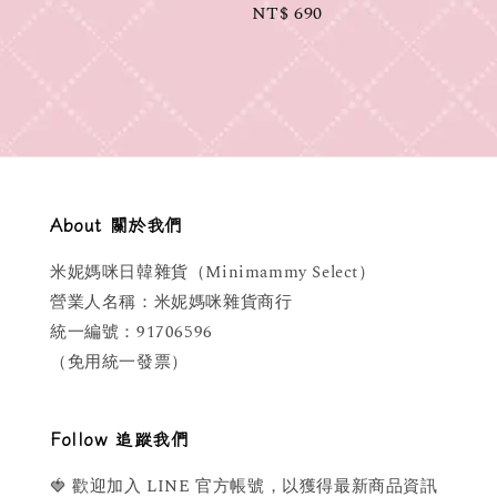
Regular
NT$ 690
price
About 關於我們
米妮媽咪日韓雜貨（Minimammy Select）
營業人名稱：米妮媽咪雜貨商行
統一編號：91706596
（免用統一發票）
Follow 追蹤我們
🍓 歡迎加入 LINE 官方帳號，以獲得最新商品資訊