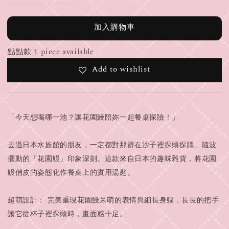
加入購物車
點點款 1 piece available
Add to wishlist
「今天想喝哪一池？讓花園鰻陪妳一起餐桌探險！」
去過日本水族館的朋友，一定都對那群在沙子裡探頭探腦、隨波
擺動的「花園鰻」印象深刻。這款來自日本的趣味雜貨，將花園
鰻俏皮的姿態化作餐桌上的實用湯匙。
超萌設計： 完美重現花園鰻呆萌的表情與細長身軀，長長的把手
讓它從杯子裡探頭時，畫面感十足。