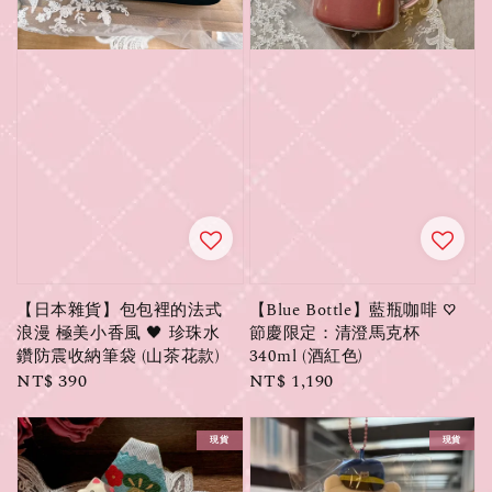
【日本雜貨】包包裡的法式
【Blue Bottle】藍瓶咖啡 ♡
浪漫 極美小香風 🖤 珍珠水
節慶限定：清澄馬克杯
鑽防震收納筆袋 (山茶花款)
340ml (酒紅色)
Regular
NT$ 390
Regular
NT$ 1,190
price
price
現貨
現貨