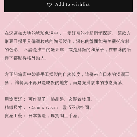
Add to wishlist
在深邃如大地的琥珀色澤中，一隻好奇的小貓悄悄探頭。 這款方
形豆皿採用具備顆粒感的陶器製作，深色的盤面能完美襯托食材
的色彩。 不論是潔白的嫩豆腐，或是鮮豔的和菓子，在貓咪的陪
伴下都顯得格外動人。
方正的輪廓中帶著手工揉製的自然弧度，這份來自日本的溫潤工
藝， 讓餐桌不再只是吃飯的地方，而是充滿故事的療癒角落。
用途廣泛： 可作碟子、飾品盤、玄關置物皿。
精緻尺寸： 7.5cm x 7.5cm，靈巧不佔空間。
質感工藝： 日本製造，厚實陶土手感。