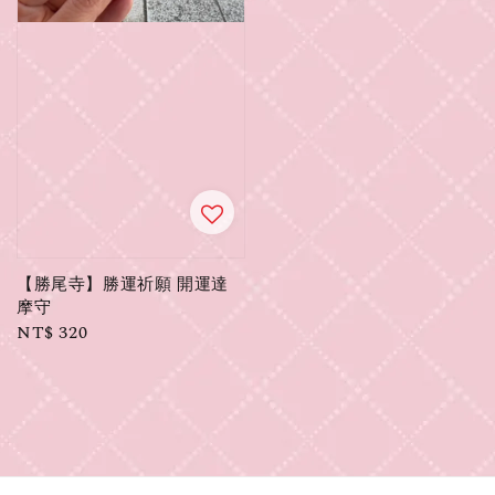
【勝尾寺】勝運祈願 開運達
摩守
Regular
NT$ 320
price