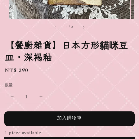
1
/
3
【餐廚雜貨】日本方形貓咪豆
皿・深褐釉
Regular
NT$ 290
price
數量
加入購物車
1 piece available