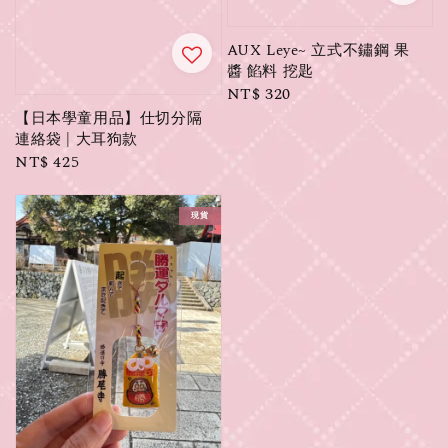
AUX Leye~ 立式不鏽鋼 果
醬 餡料 挖匙
Regular
NT$ 320
price
【日本學童用品】仕切分隔
連絡袋 | 大耳狗款
Regular
NT$ 425
price
現貨