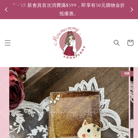
*ˊᵕˋ)੭ 新會員首次消費滿$599，即享有50元購物金折
*ˊ
抵優惠。
現貨