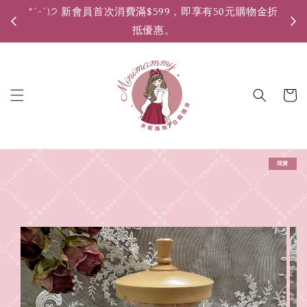
*ˊᵕˋ)੭ 新會員首次消費滿$599，即享有50元購物金折
*ˊ
抵優惠。
現貨