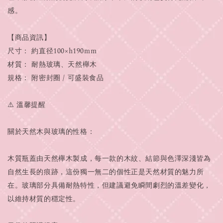
感。
【商品資訊】
尺寸： 約直径100×h190mm
材質： 耐熱玻璃、天然櫸木
規格： 附密封圈 / 可盛裝食品
⚠️ 溫馨提醒
關於天然木與玻璃的性格：
木質瓶蓋由天然櫸木製成，每一款的木紋、結節與色澤深淺皆為
自然生長的痕跡，這份獨一無二的個性正是天然材質的魅力所
在。玻璃部分具備耐熱特性，但建議避免瞬間劇烈的溫差變化，
以維持材質的穩定性。