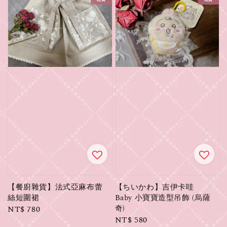
【餐廚雜貨】法式亞麻布蕾
【ちいかわ】吉伊卡哇
絲短圍裙
Baby 小寶寶造型吊飾 (烏薩
奇)
Regular
NT$ 780
Regular
NT$ 580
price