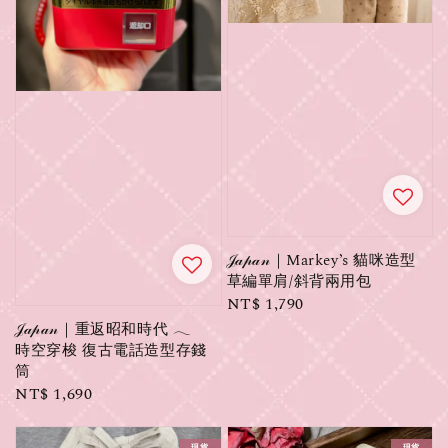
𝒥𝒶𝓅𝒶𝓃｜Markey’s 貓咪造型
草編單肩/斜背兩用包
Regular
NT$ 1,790
price
𝒥𝒶𝓅𝒶𝓃｜重返昭和時代 𓂃
時空穿梭 復古電話造型存錢
筒
Regular
NT$ 1,690
price
現貨
現貨