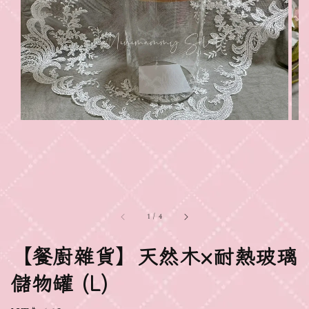
1
/
4
【餐廚雜貨】天然木×耐熱玻璃
儲物罐 (L)