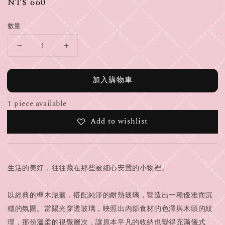
Regular
NT$ 660
price
數量
加入購物車
1 piece available
Add to wishlist
生活的美好，往往藏在那些被細心安置的小物裡。
以經典的櫸木瓶蓋，搭配純淨的耐熱玻璃，營造出一種優雅而沉
穩的氛圍。當陽光穿透玻璃，映照出內部食材的色澤與木頭的紋
理，那份溫柔的視覺層次，讓原本平凡的收納也變得充滿儀式