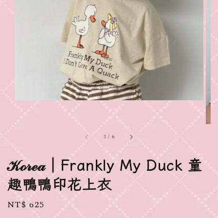
1
/
6
𝒦ℴ𝓇ℯ𝒶｜Frankly My Duck 童
趣鴨鴨印花上衣
Regular
NT$ 625
price