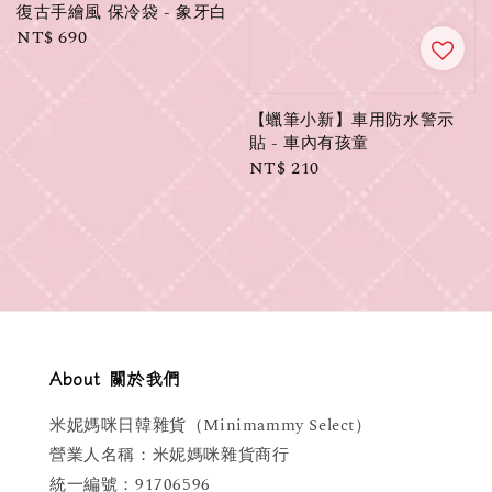
復古手繪風 保冷袋 - 象牙白
Regular
NT$ 690
price
【蠟筆小新】車用防水警示
貼 - 車內有孩童
Regular
NT$ 210
price
About 關於我們
米妮媽咪日韓雜貨（Minimammy Select）
營業人名稱：米妮媽咪雜貨商行
統一編號：91706596