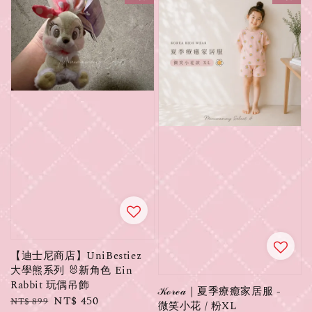
【迪士尼商店】UniBestiez
大學熊系列 🐰新角色 Ein
Rabbit 玩偶吊飾
𝒦ℴ𝓇ℯ𝒶｜夏季療癒家居服 -
Regular
Sale
NT$ 450
NT$ 899
微笑小花 / 粉XL