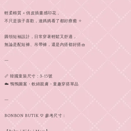
輕柔棉質 × 俏皮插畫感印花，
不只是孩子喜歡，連媽媽看了都好療癒 ✧
圓領短袖設計，日常穿著輕鬆又舒適，
無論是配短褲、吊帶褲，還是內搭都好搭🧺
—
📏 韓國童裝尺寸：3-15號
☁️ 鴨鴨圖案・軟綿親膚・童趣穿搭單品
—
BONBON BUTIK ♡ 參考尺寸：