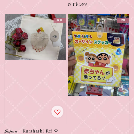
price
price
Regular
NT$ 399
price
現貨
現貨
𝒥𝒶𝓅𝒶𝓃｜Kurahashi Rei ♡