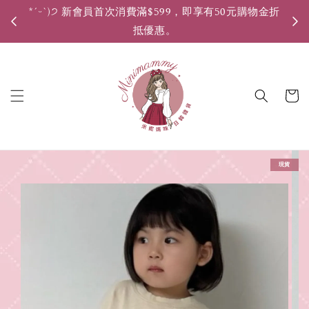
*ˊᵕˋ)੭ 新會員首次消費滿$599，即享有50元購物金折
*ˊ
抵優惠。
現貨