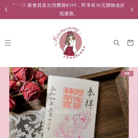
*ˊᵕˋ)੭ 新會員首次消費滿$599，即享有50元購物金折
*ˊ
抵優惠。
現貨