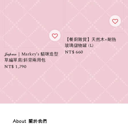
【餐廚雜貨】天然木×耐熱
玻璃儲物罐 (L)
Regular
NT$ 660
𝒥𝒶𝓅𝒶𝓃｜Markey’s 貓咪造型
price
草編單肩/斜背兩用包
Regular
NT$ 1,790
price
About 關於我們