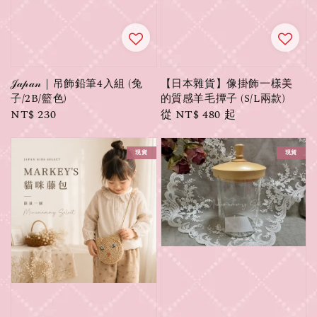
𝒥𝒶𝓅𝒶𝓃｜吊飾鉛筆4入組 (兔
【日本雜貨】像掛飾一樣美
子/2B/籃色)
的質感羊毛撢子 (S/L兩款)
Regular
NT$ 230
Regular
從
NT$ 480
起
price
price
現貨
現貨