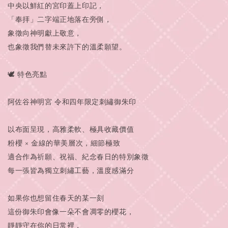
中央以鮮紅的宮印蓋上印記，
「奉拝」二字端正地落在旁側，
象徵向神明獻上敬意，
也象徵我們替未來許下的溫柔願望。
🕊 特色亮點
阿佐谷神明宮 令和四年限定刺繡御朱印
以布面呈現，高雅柔軟、極具收藏價值
粉櫻 × 金線的華美層次，細節極致
適合作為祈願、祝福、紀念春日的特別象徵
每一張皆為獨立刺繡工藝，溫度感滿分
如果你也想留住春天的某一刻
這份御朱印會像一朵不會凋零的櫻花，
靜靜守在你的日常裡，