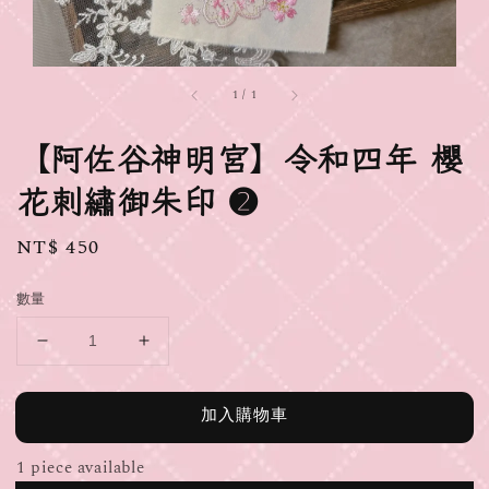
1
/
1
【阿佐谷神明宮】令和四年 櫻
花刺繡御朱印 ➋
Regular
NT$ 450
price
數量
加入購物車
1 piece available