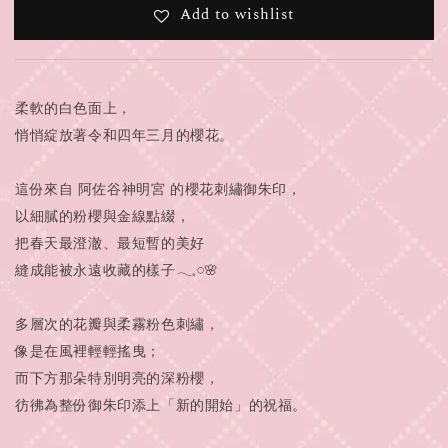
Add to wishlist
柔軟的白色面上，
悄悄綻放著令和四年三月的櫻花。
這份來自 阿佐谷神明宮 的櫻花刺繡御朱印，
以細膩的粉櫻與金線點綴，
把春天最澄澈、最短暫的美好
縫成能被永遠收藏的樣子𓂃𓈒𓏸🌸
多層次的花瓣與柔霧粉色刺繡，
像是在風裡輕輕搖曳；
而下方那朵特別明亮的深粉櫻，
彷彿為整份御朱印添上「新的開始」的祝福。