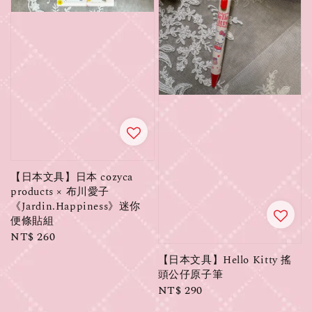
【日本文具】日本 cozyca
products × 布川愛子
《Jardin.Happiness》迷你
便條貼組
Regular
NT$ 260
price
【日本文具】Hello Kitty 搖
頭公仔原子筆
Regular
NT$ 290
price