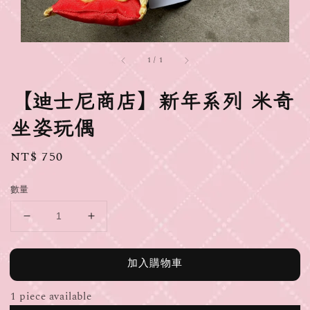
1
/
1
【迪士尼商店】新年系列 米奇
坐姿玩偶
Regular
NT$ 750
price
數量
加入購物車
1 piece available