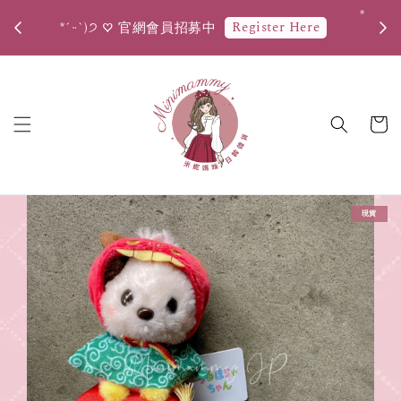
*ˊᵕˋ)੭ 新會員首次消費滿$599，即享有50元購物金折
*ˊ
抵優惠。
現貨