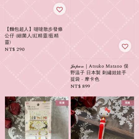
【麵包超人】噠噠散步發條
公仔 (細菌人/紅精靈/藍精
靈)
Regular
NT$ 290
price
𝒥𝒶𝓅𝒶𝓃｜Atsuko Matano 俣
野温子 日本製 刺繡娃娃手
提袋 - 摩卡色
Regular
NT$ 899
price
現貨
現貨