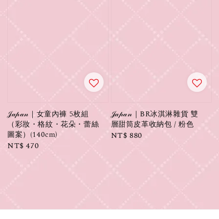
𝒥𝒶𝓅𝒶𝓃｜女童內褲 5枚組
𝒥𝒶𝓅𝒶𝓃｜BR冰淇淋雜貨 雙
（彩妝・格紋・花朵・蕾絲
層甜筒皮革收納包 / 粉色
圖案）(140cm)
Regular
NT$ 880
Regular
NT$ 470
price
price