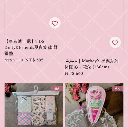
【東京迪士尼】TDS
Duffy&Friends夏夜旋律 野
餐墊
Regular
Sale
NT$ 585
NT$ 1,950
𝒥𝒶𝓅𝒶𝓃｜Markey’s 塗鴉系列
price
price
休閒衫 - 花朵 (130cm)
Regular
NT$ 660
price
現貨
現貨