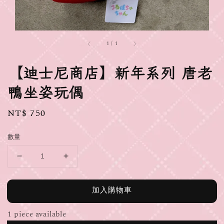
1
/
1
【迪士尼商店】新年系列 唐老
鴨坐姿玩偶
Regular
NT$ 750
price
數量
加入購物車
1 piece available