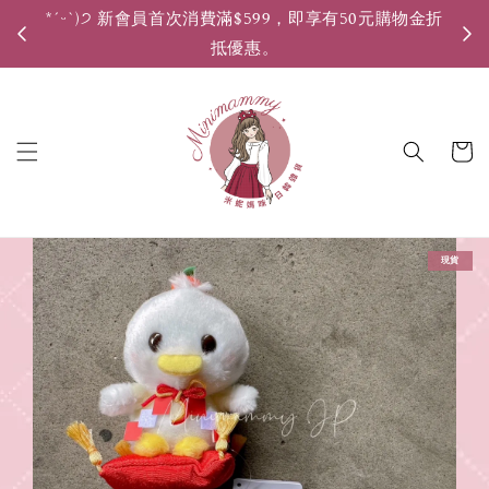
*ˊᵕˋ)੭ 新會員首次消費滿$599，即享有50元購物金折
*ˊ
抵優惠。
現貨