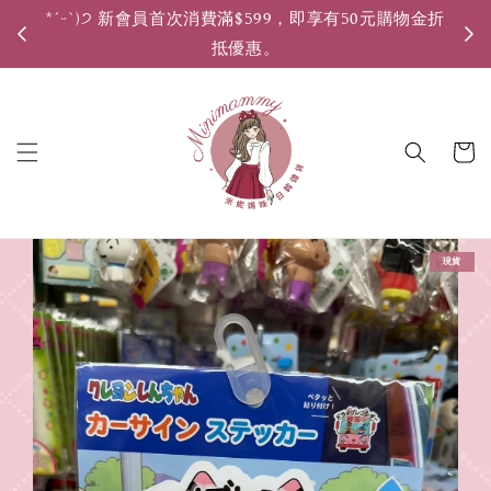
*ˊᵕˋ)੭ 新會員首次消費滿$599，即享有50元購物金折
*ˊ
抵優惠。
現貨