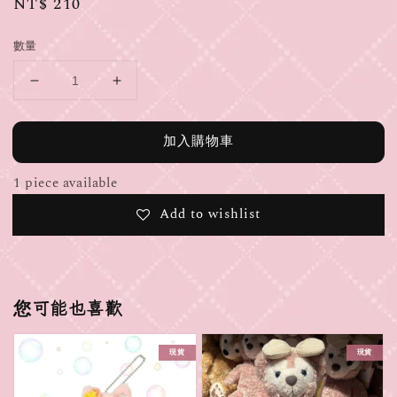
Regular
NT$ 210
price
數量
加入購物車
1 piece available
Add to wishlist
您可能也喜歡
現貨
現貨