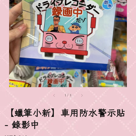
1
/
1
【蠟筆小新】車用防水警示貼
- 錄影中