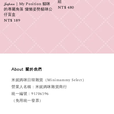
組
𝒥𝒶𝓅𝒶𝓃｜My Position 貓咪
Regular
NT$ 480
的專屬角落 慵懶姿勢貓咪公
price
仔盲盒
Regular
NT$ 189
price
About 關於我們
米妮媽咪日韓雜貨（Minimammy Select）
營業人名稱：米妮媽咪雜貨商行
統一編號：91706596
（免用統一發票）